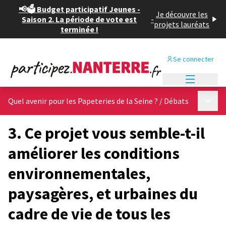
📢🗳️ Budget participatif Jeunes -
Je découvre les
Saison 2. La période de vote est
-
projets lauréats
terminée !
Se connecter
Menu princi
Menu p
Quel avenir pour les Papeteries de la Seine ?
/
Débats
3. Ce projet vous semble-t-il
améliorer les conditions
environnementales,
paysagères, et urbaines du
cadre de vie de tous les