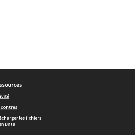
ssources
ivité
ncontres
écharger les fichiers
en Data