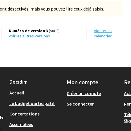
 désactivés, mais vous pouvez lire ceux déjà saisis.
Numéro de version 3
(sur 3)
Ajouter au
voir les autres versions
calendrier
Decidim
Mon compte
Re
Accueil
Créer un compte
Act
Le budget participatif
Se connecter
Re
Concertations
Tél
de
Op
Assemblées
.