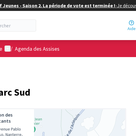
f Jeunes - Saison 2. La période de vote est terminée !
-
Je découv
Aide
Menu utilisateur
le
/
Agenda des Assises
Parc Sud
on des
tants
venue Pablo
so, Nanterre,