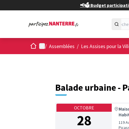
📢🗳️ Budget participati
Accueil
Menu principal
/
Assemblées
/
Les Assises pour la Vil
Balade urbaine - 
OCTOBRE
Mais
28
Habi
119 A
Picas