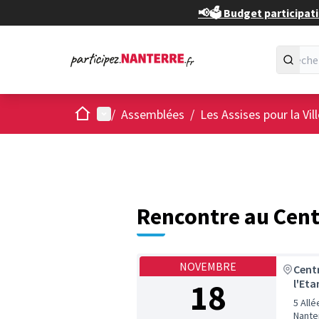
📢🗳️ Budget participati
Accueil
Menu principal
/
Assemblées
/
Les Assises pour la Vil
Rencontre au Centr
NOVEMBRE
Centr
18
l'Eta
5 Allé
Nante