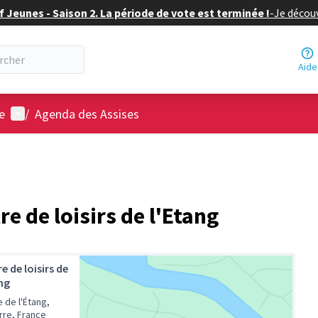
f Jeunes - Saison 2. La période de vote est terminée !
-
Je découv
Aide
Menu utilisateur
le
/
Agenda des Assises
e de loisirs de l'Etang
e de loisirs de
ng
e de l'Étang,
rre, France