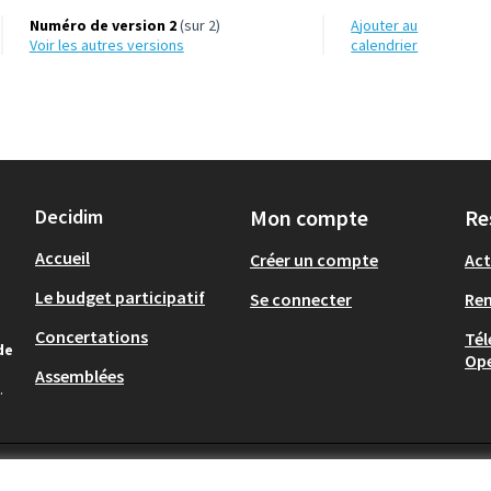
Numéro de version 2
(sur 2)
Ajouter au
voir les autres versions
calendrier
Decidim
Mon compte
Re
Accueil
Créer un compte
Act
Le budget participatif
Se connecter
Re
Concertations
Tél
de
Op
Assemblées
.