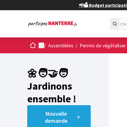
📢🗳️ Budget participati
Accueil
Menu principal
/
Assemblées
/
Permis de végétaliser
🌼🧑‍🤝‍🧑
Jardinons
ensemble !
Nouvelle
demande