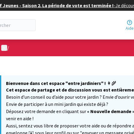
f Jeunes - Saison 2. La période de vote est terminée !
-
Je découv
Aide
Menu utilisateur
/
Bienvenue dans cet espace "entre jardiniers" !
👩‍🌾
Cet espace de partage et de discussion vous est entièreme
Besoin d’un conseil ou d’aide pour votre jardin ? Envie d’ouvrir v
Envie de participer à un mini jardin qui existe déjà ?
Déposez votre demande en cliquant sur
« Nouvelle demande 
venir en aide !
Aussi, sentez vous libre de proposer votre aide ou de répondre 
enveloppe ✉️ sous leur profil ou sur "envoyer un message privé