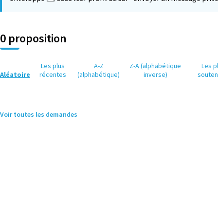
0 proposition
Les plus
A-Z
Z-A (alphabétique
Les p
Aléatoire
récentes
(alphabétique)
inverse)
soute
Voir toutes les demandes