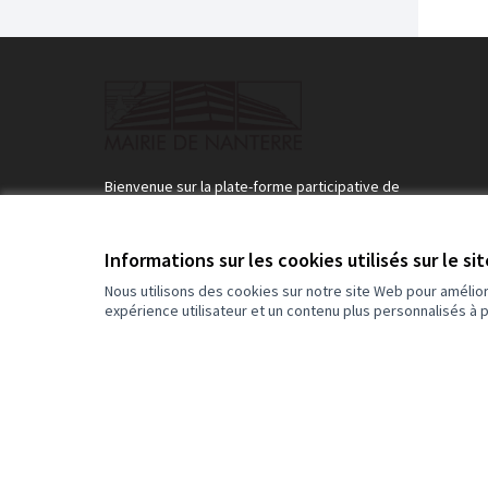
Bienvenue sur la plate-forme participative de
participez.nanterre.fr.
Bienvenue sur la plateforme participative de la Ville 
Nanterre
Informations sur les cookies utilisés sur le si
Rejoignez le mouvement, participez et décidez, ensemble
Nous utilisons des cookies sur notre site Web pour amélio
expérience utilisateur et un contenu plus personnalisés à 
Conditions d'utilisation
Paramètres des cookies
(Lien externe)
Site réalisé grâce au
logiciel libre Decidim
.