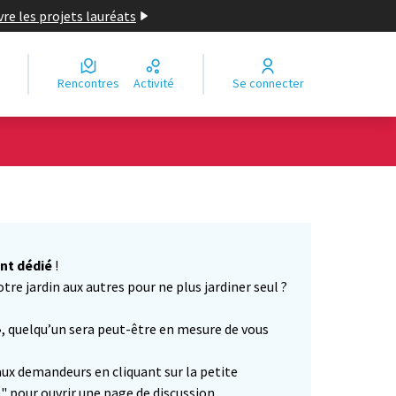
re les projets lauréats
Rencontres
Activité
Se connecter
nt dédié
!
otre jardin aux autres pour ne plus jardiner seul ?
»
, quelqu’un sera peut-être en mesure de vous
aux demandeurs en cliquant sur la petite
" pour ouvrir une page de discussion.