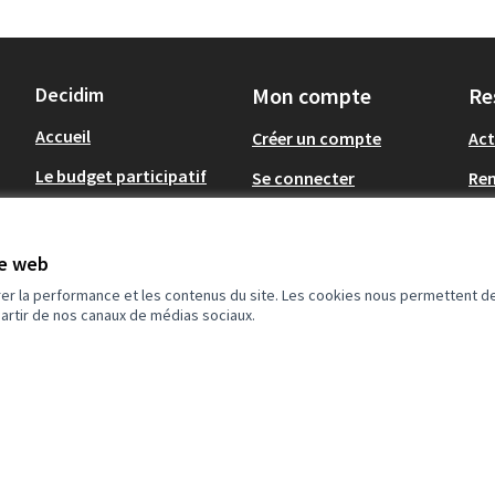
Decidim
Mon compte
Re
Accueil
Créer un compte
Act
Le budget participatif
Se connecter
Re
Concertations
Tél
de
Op
Assemblées
te web
.
rer la performance et les contenus du site. Les cookies nous permettent de
partir de nos canaux de médias sociaux.