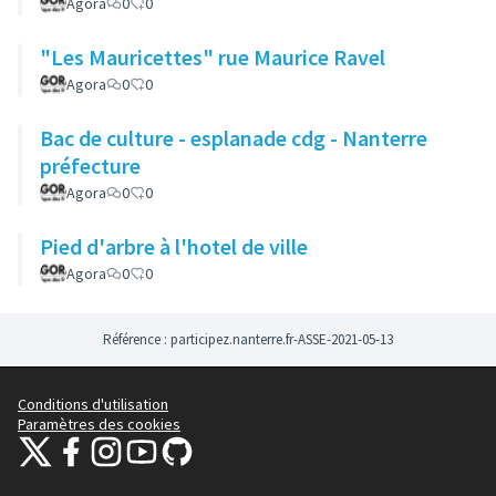
Agora
0
0
"Les Mauricettes" rue Maurice Ravel
Agora
0
0
Bac de culture - esplanade cdg - Nanterre
préfecture
Agora
0
0
Pied d'arbre à l'hotel de ville
Agora
0
0
Référence : participez.nanterre.fr-ASSE-2021-05-13
Conditions d'utilisation
Paramètres des cookies
participez.nanterre.fr sur X
participez.nanterre.fr sur Facebook
participez.nanterre.fr sur Instagram
participez.nanterre.fr sur YouTube
participez.nanterre.fr sur GitHub
(Lien externe)
(Lien externe)
(Lien externe)
(Lien externe)
(Lien externe)