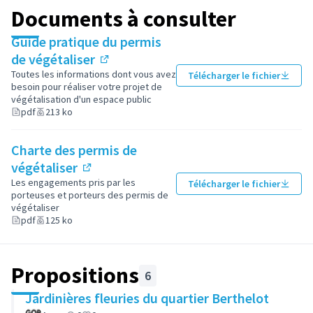
Documents à consulter
Guide pratique du permis
de végétaliser
(Lien externe)
Toutes les informations dont vous avez
Télécharger le fichier
besoin pour réaliser votre projet de
végétalisation d'un espace public
pdf
213 ko
Charte des permis de
végétaliser
(Lien externe)
Les engagements pris par les
Télécharger le fichier
porteuses et porteurs des permis de
végétaliser
pdf
125 ko
Propositions
6
Jardinières fleuries du quartier Berthelot