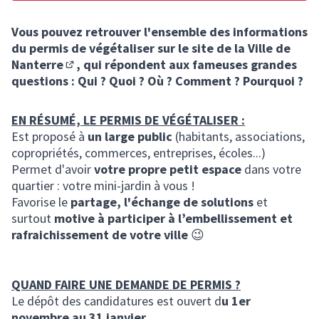
Vous pouvez retrouver l'ensemble des informations
du permis de végétaliser sur
le site de la Ville de
Nanterre
, qui répondent aux fameuses grandes
(Lien externe)
questions : Qui ? Quoi ? Où ? Comment ? Pourquoi ?
EN RÉSUMÉ, LE PERMIS DE VÉGÉTALISER :
Est proposé à
un large public
(habitants, associations,
copropriétés, commerces, entreprises, écoles...)
Permet d'avoir
votre propre petit espace
dans votre
quartier : votre mini-jardin à vous !
Favorise le
partage, l'échange de solutions
et
surtout
motive à participer à l’embellissement et
rafraichissement de votre ville
😉
QUAND FAIRE UNE DEMANDE DE PERMIS ?
Le dépôt des candidatures est ouvert d
u 1er
novembre au 31 janvier.