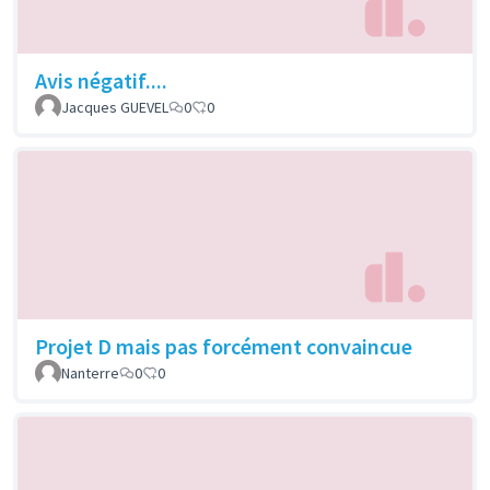
Avis négatif....
Jacques GUEVEL
0
0
Projet D mais pas forcément convaincue
Nanterre
0
0