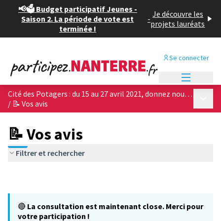
📢🗳️ Budget participatif Jeunes -
Je découvre les
Saison 2. La période de vote est
-
projets lauréats
terminée !
Se connecter
Menu princi
Cité des Potagers : du 15 au 27 avril 2021, donnez nous votre avis sur les 4 projets architecturaux !
Menu p
/
📝 Vos avis
📝 Vos avis
Filtrer et rechercher
🔴
La consultation est maintenant close. Merci pour
votre participation !