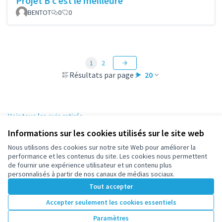
Projet B c’est le meilleure
BENTOT
0
0
1
2
Résultats par page :
20
Voir tous les avis retirés
Informations sur les cookies utilisés sur le site web
Nous utilisons des cookies sur notre site Web pour améliorer la
Conditions d'utilisation
performance et les contenus du site. Les cookies nous permettent
Paramètres des cookies
de fournir une expérience utilisateur et un contenu plus
participez.nanterre.fr sur X
participez.nanterre.fr sur Facebook
participez.nanterre.fr sur Instagram
participez.nanterre.fr sur YouTube
participez.nanterre.fr sur GitHub
personnalisés à partir de nos canaux de médias sociaux.
(Lien externe)
(Lien externe)
(Lien externe)
(Lien externe)
(Lien externe)
Tout accepter
Accepter seulement les cookies essentiels
Licence Cre
(Lien extern
Paramètres
(Lien externe)