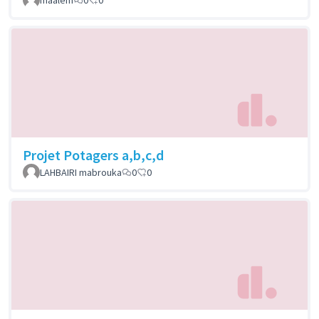
Projet Potagers a,b,c,d
LAHBAIRI mabrouka
0
0