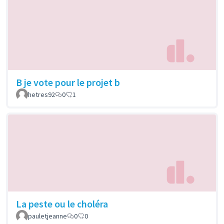
B je vote pour le projet b
hetres92
0
1
La peste ou le choléra
pauletjeanne
0
0