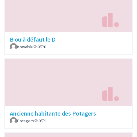
B ou à défaut le D
Kowalski
0
0
Ancienne habitante des Potagers
Potagers
0
1