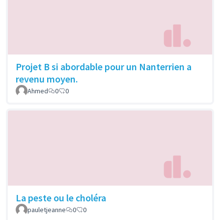
Projet B si abordable pour un Nanterrien a
revenu moyen.
Ahmed
0
0
La peste ou le choléra
pauletjeanne
0
0