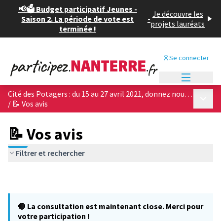
📢🗳️ Budget participatif Jeunes -
Je découvre les
Saison 2. La période de vote est
-
projets lauréats
terminée !
Se connecter
Menu princi
Cité des Potagers : du 15 au 27 avril 2021, donnez nous votre avis sur les 4 projets architecturaux !
Menu p
/
📝 Vos avis
📝 Vos avis
Filtrer et rechercher
🔴
La consultation est maintenant close. Merci pour
votre participation !