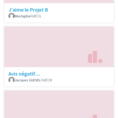
J'aime le Projet B
Mustapha
0
1
Avis négatif....
Jacques GUEVEL
0
0