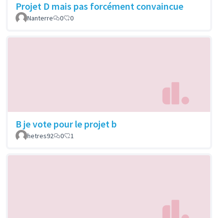
Projet D mais pas forcément convaincue
Nanterre
0
0
B je vote pour le projet b
hetres92
0
1