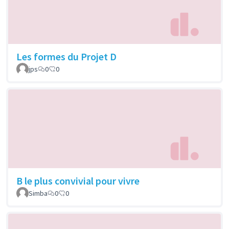
Les formes du Projet D
jps
0
0
B le plus convivial pour vivre
Simba
0
0