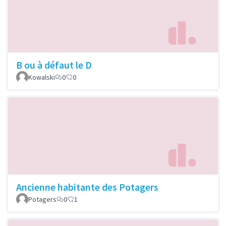
B ou à défaut le D
Kowalski
0
0
Ancienne habitante des Potagers
Potagers
0
1