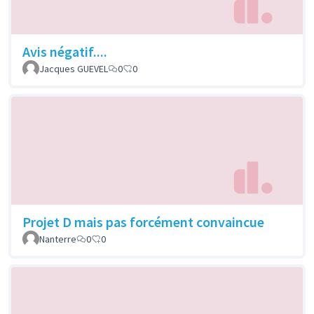
Avis négatif....
Jacques GUEVEL
0
0
Projet D mais pas forcément convaincue
Nanterre
0
0