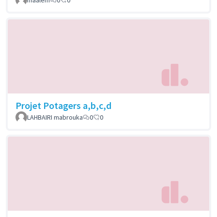
Projet Potagers a,b,c,d
LAHBAIRI mabrouka
0
0