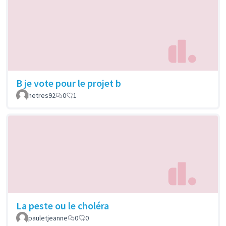
B je vote pour le projet b
hetres92
0
1
La peste ou le choléra
pauletjeanne
0
0