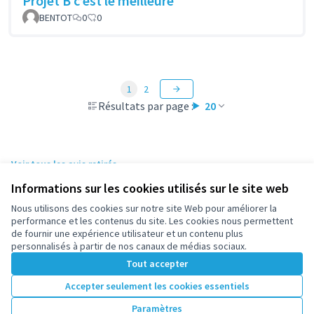
Projet B c’est le meilleure
BENTOT
0
0
1
2
Résultats par page :
20
Voir tous les avis retirés
Informations sur les cookies utilisés sur le site web
Nous utilisons des cookies sur notre site Web pour améliorer la
Conditions d'utilisation
performance et les contenus du site. Les cookies nous permettent
Paramètres des cookies
de fournir une expérience utilisateur et un contenu plus
participez.nanterre.fr sur X
participez.nanterre.fr sur Facebook
participez.nanterre.fr sur Instagram
participez.nanterre.fr sur YouTube
participez.nanterre.fr sur GitHub
personnalisés à partir de nos canaux de médias sociaux.
(Lien externe)
(Lien externe)
(Lien externe)
(Lien externe)
(Lien externe)
Tout accepter
Accepter seulement les cookies essentiels
Licence Cre
(Lien extern
Paramètres
(Lien externe)