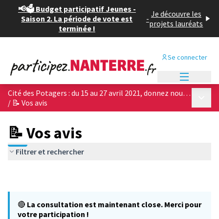
📢🗳️ Budget participatif Jeunes -
Je découvre les
Saison 2. La période de vote est
-
projets lauréats
terminée !
Se connecter
Menu princi
Cité des Potagers : du 15 au 27 avril 2021, donnez nous votre avis sur les 4 projets architecturaux !
Menu p
/
📝 Vos avis
📝 Vos avis
Filtrer et rechercher
🔴
La consultation est maintenant close. Merci pour
votre participation !