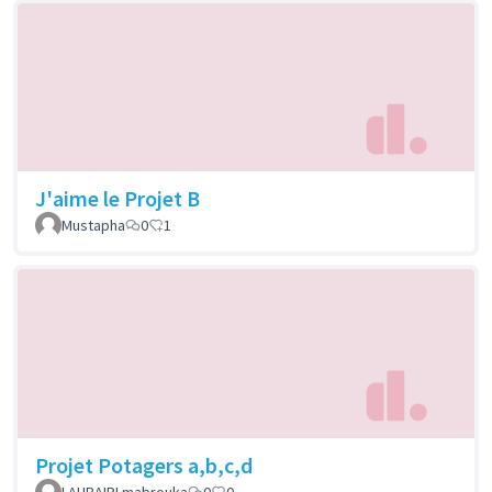
J'aime le Projet B
Mustapha
0
1
Projet Potagers a,b,c,d
LAHBAIRI mabrouka
0
0