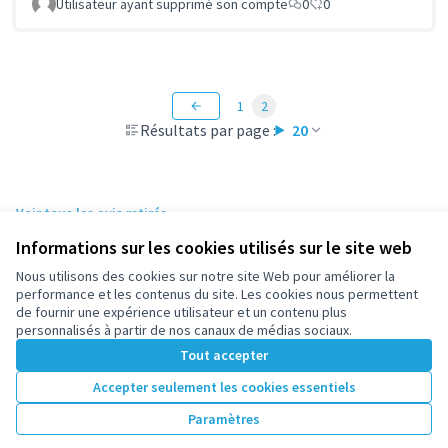
Utilisateur ayant supprimé son compte
0
0
1
2
Résultats par page :
20
Voir tous les avis retirés
Informations sur les cookies utilisés sur le site web
Nous utilisons des cookies sur notre site Web pour améliorer la
Conditions d'utilisation
performance et les contenus du site. Les cookies nous permettent
Paramètres des cookies
de fournir une expérience utilisateur et un contenu plus
participez.nanterre.fr sur X
participez.nanterre.fr sur Facebook
participez.nanterre.fr sur Instagram
participez.nanterre.fr sur YouTube
participez.nanterre.fr sur GitHub
personnalisés à partir de nos canaux de médias sociaux.
(Lien externe)
(Lien externe)
(Lien externe)
(Lien externe)
(Lien externe)
Tout accepter
Accepter seulement les cookies essentiels
Licence Cre
(Lien extern
Paramètres
(Lien externe)
Site réalisé grâce au
logiciel libre Decidim
.
(Lien externe)