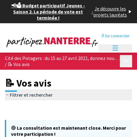
📢🗳️ Budget participatif Jeunes -
Je découvre les
Saison 2. La période de vote est
-
projets lauréats
terminée !
Se connecter
Menu princi
Cité des Potagers : du 15 au 27 avril 2021, donnez nous votre avis sur les 4 projets architecturaux !
Menu p
/
📝 Vos avis
📝 Vos avis
Filtrer et rechercher
🔴
La consultation est maintenant close. Merci pour
votre participation !