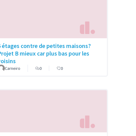
6 étages contre de petites maisons?
Projet B mieux car plus bas pour les
voisins
Carneiro
0
0