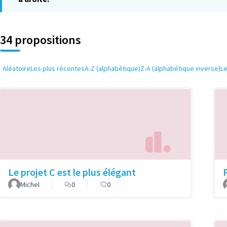
34 propositions
Aléatoire
Les plus récentes
A-Z (alphabétique)
Z-A (alphabétique inverse)
L
Le projet C est le plus élégant
P
Michel
0
0