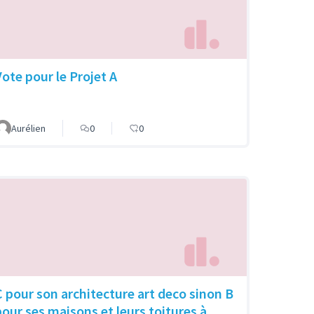
Vote pour le Projet A
Aurélien
0
0
C pour son architecture art deco sinon B
pour ses maisons et leurs toitures à