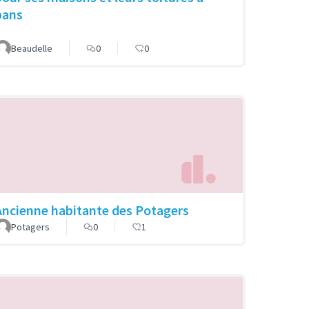
pans
Beaudelle
0
0
Ancienne habitante des Potagers
Potagers
0
1