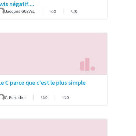
vis négatif....
Jacques GUEVEL
0
0
Le C parce que c'est le plus simple
C. Forestier
0
0