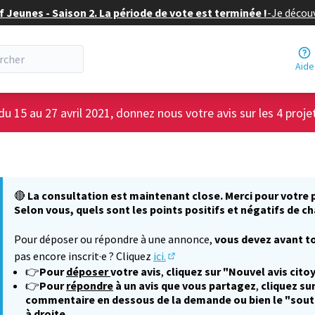
f Jeunes - Saison 2. La période de vote est terminée !
-
Je découv
Aide
du 15 au 27 avril 2021, donnez nous votre avis sur les 4 proje
🔴
La consultation est maintenant close. Merci pour votre p
Selon vous, quels sont les points positifs et négatifs de ch
Pour déposer ou répondre à une annonce,
vous devez avant to
pas encore inscrit·e ? Cliquez
ici.
(S'ouvre dans un nouvel onglet
👉
Pour
déposer
votre avis
,
cliquez sur "Nouvel avis cito
👉
Pour
répondre
à un avis que vous partagez
,
cliquez sur
commentaire en dessous de la demande ou bien le "sout
à droite.