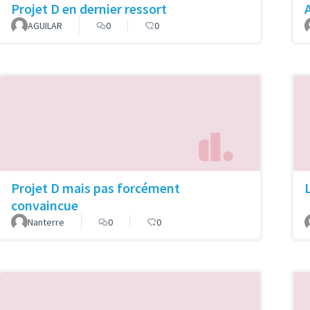
Projet D en dernier ressort
A
AGUILAR
0
0
Projet D mais pas forcément
convaincue
Nanterre
0
0