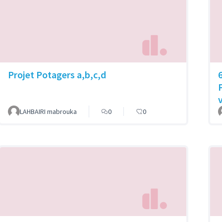
Projet Potagers a,b,c,d
LAHBAIRI mabrouka
0
0