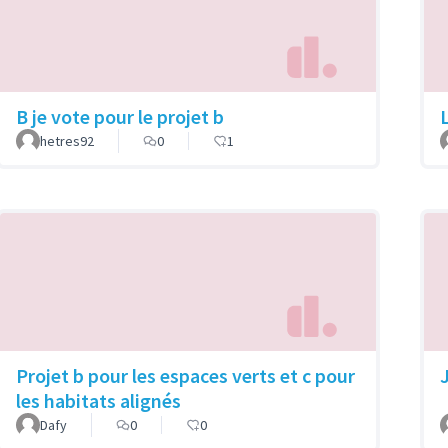
B je vote pour le projet b
hetres92
0
1
Projet b pour les espaces verts et c pour
les habitats alignés
Dafy
0
0