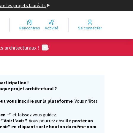
re les projets lauréats
Rencontres
Activité
Se connecter
Menu utilisateur
ts architecturaux !
/
articipation !
aque projet architectural ?
ut vous inscrire sur la plateforme
. Vous n'êtes
)
yen +"
et laissez vous guidez.
 "Voir l'avis"
. Vous pourrez ensuite
poster un
enir" en cliquant sur le bouton du même nom