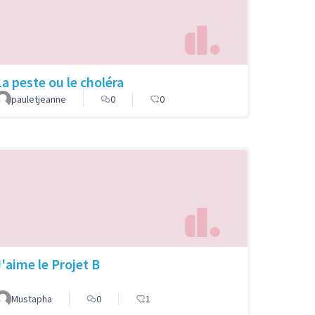
La peste ou le choléra
pauletjeanne
0
0
J'aime le Projet B
Mustapha
0
1