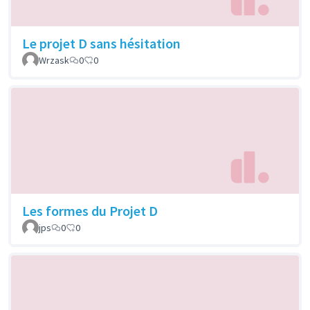
Le projet D sans hésitation
Wrzask
0
0
Les formes du Projet D
jps
0
0