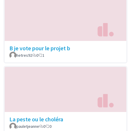
B je vote pour le projet b
hetres92
0
1
La peste ou le choléra
pauletjeanne
0
0