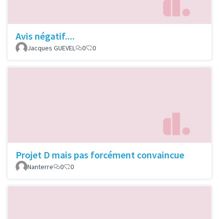
Avis négatif....
Jacques GUEVEL
0
0
Projet D mais pas forcément convaincue
Nanterre
0
0