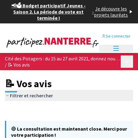
📢🗳️ Budget participatif Jeunes -
Je découvre les
Saison 2. La période de vote est
-
projets lauréats
terminée !
Se connecter
Menu princi
Cité des Potagers : du 15 au 27 avril 2021, donnez nous votre avis sur les 4 projets architecturaux !
Menu p
/
📝 Vos avis
📝 Vos avis
Filtrer et rechercher
🔴
La consultation est maintenant close. Merci pour
votre participation !