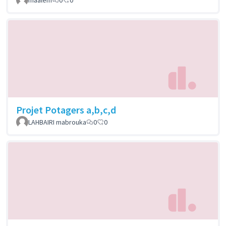
Projet Potagers a,b,c,d
LAHBAIRI mabrouka
0
0