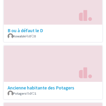
B ou à défaut le D
Kowalski
0
0
Ancienne habitante des Potagers
Potagers
0
1