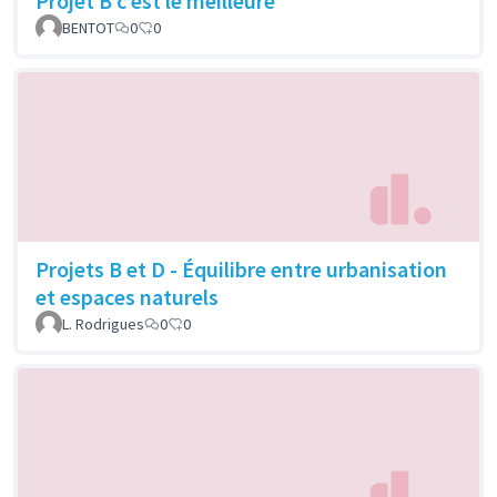
Projet B c’est le meilleure
BENTOT
0
0
Projets B et D - Équilibre entre urbanisation
et espaces naturels
L. Rodrigues
0
0