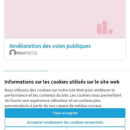
Amélioration des voies publiques
Wilax
1
1
Voir tous les avis retirés
Informations sur les cookies utilisés sur le site web
Nous utilisons des cookies sur notre site Web pour améliorer la
Conditions d'utilisation
performance et les contenus du site. Les cookies nous permettent
Paramètres des cookies
de fournir une expérience utilisateur et un contenu plus
participez.nanterre.fr sur X
participez.nanterre.fr sur Facebook
participez.nanterre.fr sur Instagram
participez.nanterre.fr sur YouTube
participez.nanterre.fr sur GitHub
personnalisés à partir de nos canaux de médias sociaux.
(Lien externe)
(Lien externe)
(Lien externe)
(Lien externe)
(Lien externe)
Tout accepter
Accepter seulement les cookies essentiels
Licence Cre
(Lien extern