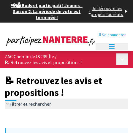
📢🗳️ Budget participatif Jeunes -
Je découvre les
Saison 2. La période de vote est
-
projets lauréats
terminée !
Se connecter
Menu princi
ZAC Chemin de l&#39;Île
/
Menu p
📝 Retrouvez les avis et propositions !
📝 Retrouvez les avis et
propositions !
Filtrer et rechercher