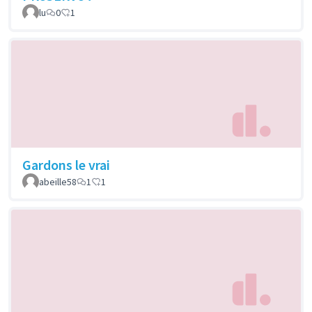
lu
0
1
Gardons le vrai
abeille58
1
1