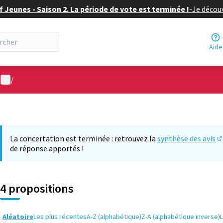
f Jeunes - Saison 2. La période de vote est terminée !
-
Je découv
Aide
Menu utilisateur
/
La concertation est terminée : retrouvez la
synthèse des avis
(S
de réponse apportés !
4 propositions
Aléatoire
Les plus récentes
A-Z (alphabétique)
Z-A (alphabétique inverse)