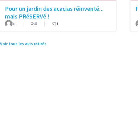
Pour un jardin des acacias réinventé...
mais PRéSERVé !
lu
0
1
Voir tous les avis retirés