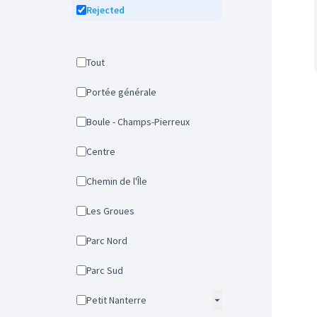
Rejected
Tout
Portée générale
Boule - Champs-Pierreux
Centre
Chemin de l'Île
Les Groues
Parc Nord
Parc Sud
Petit Nanterre