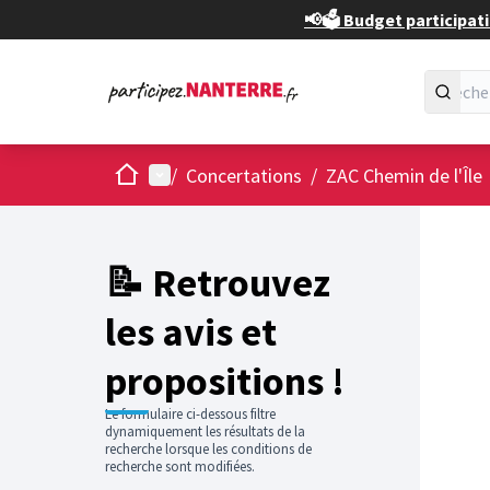
📢🗳️ Budget participati
Accueil
Menu principal
/
Concertations
/
ZAC Chemin de l'Île
📝 Retrouvez
les avis et
propositions !
Le formulaire ci-dessous filtre
dynamiquement les résultats de la
recherche lorsque les conditions de
recherche sont modifiées.