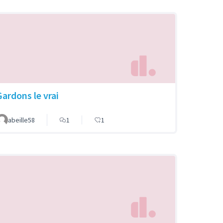
Gardons le vrai
abeille58
1
1