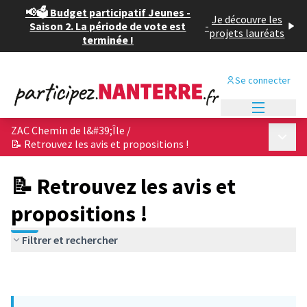
📢🗳️ Budget participatif Jeunes -
Je découvre les
Saison 2. La période de vote est
-
projets lauréats
terminée !
Se connecter
Menu princi
ZAC Chemin de l&#39;Île
/
Menu p
📝 Retrouvez les avis et propositions !
📝 Retrouvez les avis et
propositions !
Filtrer et rechercher