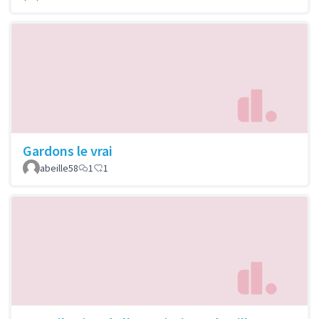
Gardons le vrai
abeille58
1
1