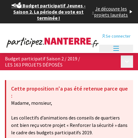
📢🗳️ Budget participatif Jeunes -
Je découvre les
Saison 2. La période de vote est
-
projets lauréats
terminée !
Se connecter
Menu princi
Budget participatif Saison 2 / 2019
/
Menu p
LES 163 PROJETS DÉPOSÉS
Cette proposition n'a pas été retenue parce que
:
Madame, monsieur,
Les collectifs d’animations des conseils de quartiers
ont bien reçu votre projet « Renforcer la sécurité » dans
le cadre des budgets participatifs 2019.