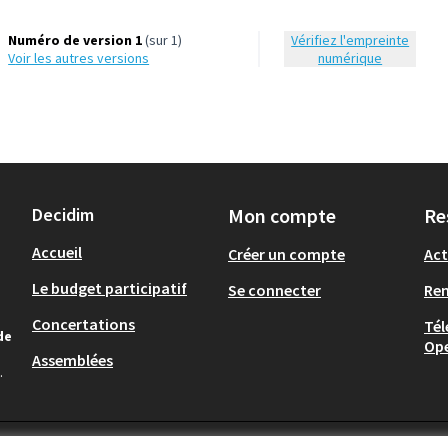
Numéro de version 1
(sur 1)
Vérifiez l'empreinte
voir les autres versions
numérique
Decidim
Mon compte
Re
Accueil
Créer un compte
Act
Le budget participatif
Se connecter
Re
Concertations
Tél
de
Op
Assemblées
.