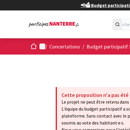
📢🗳️ Budget participati
Accueil
Menu principal
/
Concertations
/
Budget participatif 
Cette proposition n'a pas été
Le projet ne peut être retenu dans 
L'équipe du budget participatif a so
plateforme. Sans contact avec le po
soumis au vote des habitant·e·s.
Nous vous remercions pour l'intérêt