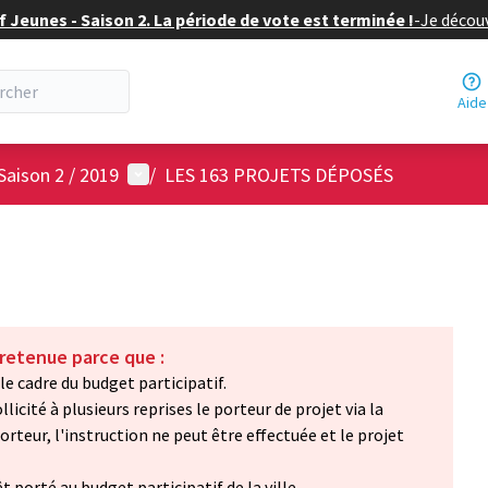
f Jeunes - Saison 2. La période de vote est terminée !
-
Je découv
Aide
Menu utilisateur
Saison 2 / 2019
/
LES 163 PROJETS DÉPOSÉS
 retenue parce que :
le cadre du budget participatif.
llicité à plusieurs reprises le porteur de projet via la
rteur, l'instruction ne peut être effectuée et le projet
 porté au budget participatif de la ville.