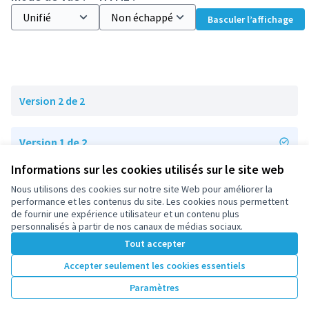
Basculer l’affichage
Version 2 de 2
Version 1 de 2
Informations sur les cookies utilisés sur le site web
Nous utilisons des cookies sur notre site Web pour améliorer la
Conditions d'utilisation
performance et les contenus du site. Les cookies nous permettent
Paramètres des cookies
de fournir une expérience utilisateur et un contenu plus
participez.nanterre.fr sur X
participez.nanterre.fr sur Facebook
participez.nanterre.fr sur Instagram
participez.nanterre.fr sur YouTube
participez.nanterre.fr sur GitHub
personnalisés à partir de nos canaux de médias sociaux.
(Lien externe)
(Lien externe)
(Lien externe)
(Lien externe)
(Lien externe)
Tout accepter
Accepter seulement les cookies essentiels
Licence Cre
(Lien extern
Paramètres
(Lien externe)
Site réalisé grâce au
logiciel libre Decidim
.
(Lien externe)