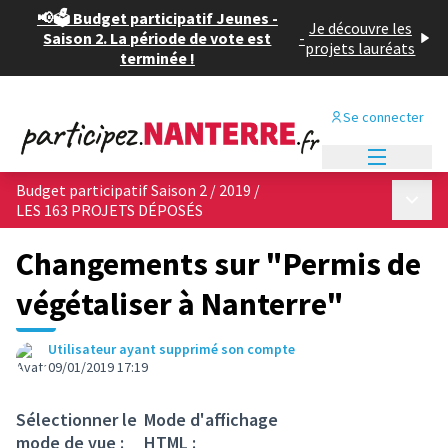
📢🗳️ Budget participatif Jeunes -
Je découvre les
Saison 2. La période de vote est
-
projets lauréats
terminée !
Se connecter
Menu princi
Budget participatif Saison 2 / 2019
/
Menu p
LES 163 PROJETS DÉPOSÉS
Changements sur "Permis de
végétaliser à Nanterre"
Utilisateur ayant supprimé son compte
09/01/2019 17:19
Sélectionner le
Mode d'affichage
mode de vue :
HTML :