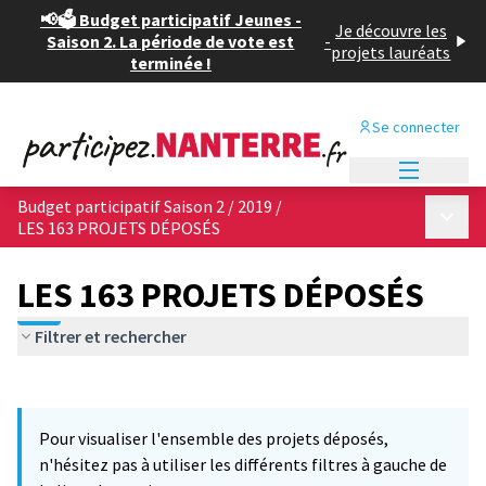
📢🗳️ Budget participatif Jeunes -
Je découvre les
Saison 2. La période de vote est
-
projets lauréats
terminée !
Se connecter
Menu princi
Budget participatif Saison 2 / 2019
/
Menu p
LES 163 PROJETS DÉPOSÉS
LES 163 PROJETS DÉPOSÉS
Filtrer et rechercher
Passer la carte
Leaflet
|
©
OpenStreetMap
contributors
6
L'élément suivant est une carte qui présente les éléments de cet
+
Pour visualiser l'ensemble des projets déposés,
−
n'hésitez pas à utiliser les différents filtres à gauche de