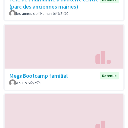
(parc des anciennes mairies)
les amies de l'Humanité
2
0
MegaBootcamp familial
Retenue
A.S.C.V.S
2
1