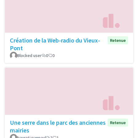
Création de la Web-radio du Vieux-
Retenue
Pont
Blocked user
0
0
Une serre dans le parc des anciennes
Retenue
mairies
bauret jeanpaul
2
1