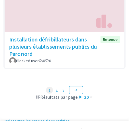
Installation défribillateurs dans
Retenue
plusieurs établissements publics du
Parc nord
Blocked user
0
0
1
2
3
Résultats par page :
20
Voir toutes les propositions retirées