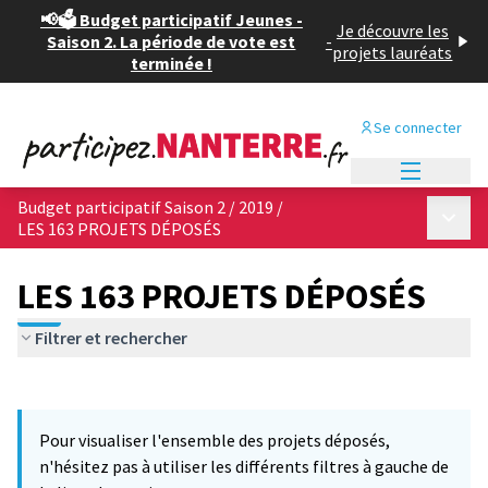
📢🗳️ Budget participatif Jeunes -
Je découvre les
Saison 2. La période de vote est
-
projets lauréats
terminée !
Se connecter
Menu princi
Budget participatif Saison 2 / 2019
/
Menu p
LES 163 PROJETS DÉPOSÉS
LES 163 PROJETS DÉPOSÉS
Filtrer et rechercher
Passer la carte
Leaflet
|
©
OpenStreetMap
contributors
3
L'élément suivant est une carte qui présente les éléments de cet
+
Pour visualiser l'ensemble des projets déposés,
−
n'hésitez pas à utiliser les différents filtres à gauche de