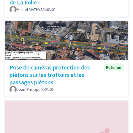
de La Folie »
Michel MATHYS
0
0
Pose de caméras protection des
Retenue
piètons sur les trottoirs et les
passages piètons
Jean-Philippe
5
0