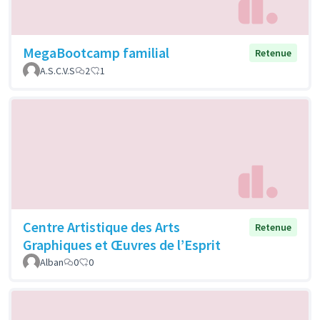
MegaBootcamp familial
Retenue
A.S.C.V.S
2
1
Centre Artistique des Arts
Retenue
Graphiques et Œuvres de l’Esprit
Alban
0
0