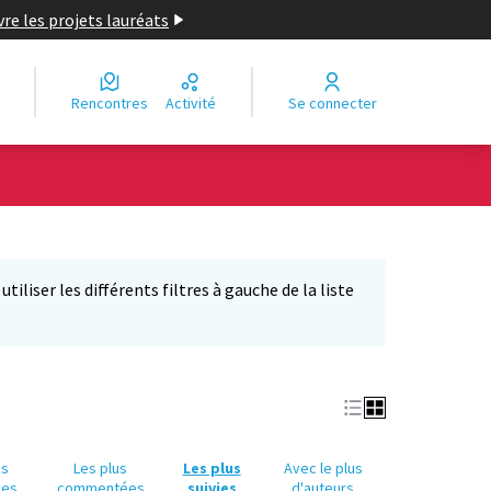
re les projets lauréats
Rencontres
Activité
Se connecter
Leaflet
|
©
OpenStreetMap
contributors
e des points de carte. L'élément peut être utilisé avec un lecteur
iliser les différents filtres à gauche de la liste
us
Les plus
Les plus
Avec le plus
ues
commentées
suivies
d'auteurs