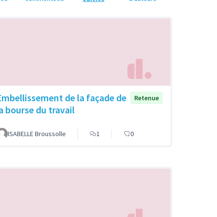
Embellissement de la façade de
Retenue
la bourse du travail
ISABELLE Broussolle
1
0