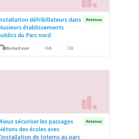
Installation défribillateurs dans
Retenue
plusieurs établissements
publics du Parc nord
Blocked user
0
0
Mieux sécuriser les passages
Retenue
piétons des écoles avec
l'installation de totems au parc