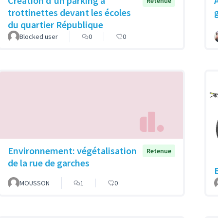
Création d'un parking à
Retenue
trottinettes devant les écoles
du quartier République
Blocked user
0
0
Environnement: végétalisation
Retenue
de la rue de garches
MOUSSON
1
0