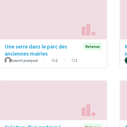
Une serre dans le parc des
Retenue
anciennes mairies
bauret jeanpaul
2
1