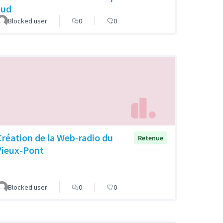
sud
Blocked user
0
0
Création de la Web-radio du
Retenue
Vieux-Pont
Blocked user
0
0