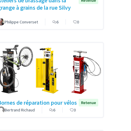
Ateliers de brassage dans la
Retenue
grange à grains de la rue Silvy
Philippe Converset
6
0
Bornes de réparation pour vélos
Retenue
Bertrand Richaud
6
0