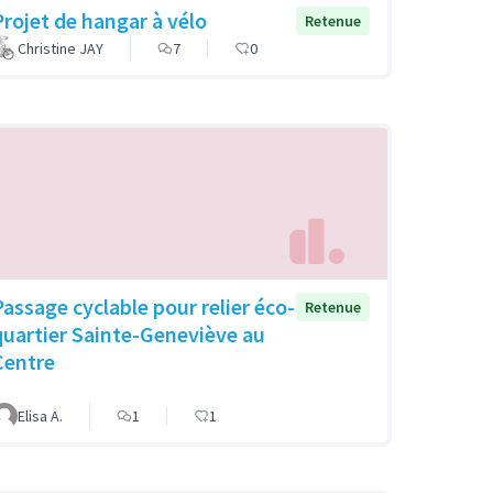
Projet de hangar à vélo
Retenue
Christine JAY
7
0
Passage cyclable pour relier éco-
Retenue
quartier Sainte-Geneviève au
Centre
Elisa A.
1
1