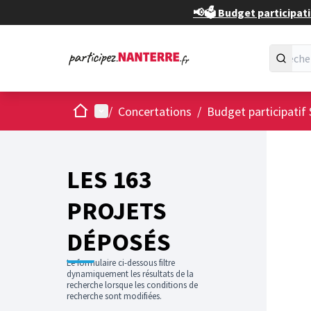
📢🗳️ Budget participati
Accueil
Menu principal
/
Concertations
/
Budget participatif 
Passer
L'élément
+
−
LES 163
PROJETS
DÉPOSÉS
Le formulaire ci-dessous filtre
dynamiquement les résultats de la
recherche lorsque les conditions de
recherche sont modifiées.