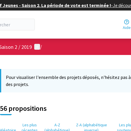
f Jeunes - Saison 2. La période de vote est terminée !
-
Je découv
Aide
Menu utilisateur
Saison 2 / 2019
/
 la carte
12
 suivant est une carte qui présente les éléments de cette page comm
Pour visualiser l'ensemble des projets déposés, n'hésitez pas à ut
des projets.
56 propositions
Les plus
A-Z
Z-A (alphabétique
Les pl
Aléatoire
récentes
(alphabétique)
inverse)
souten