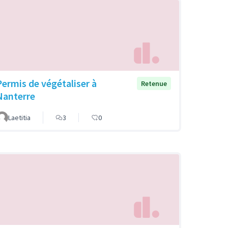
Permis de végétaliser à
Retenue
Nanterre
Laetitia
3
0