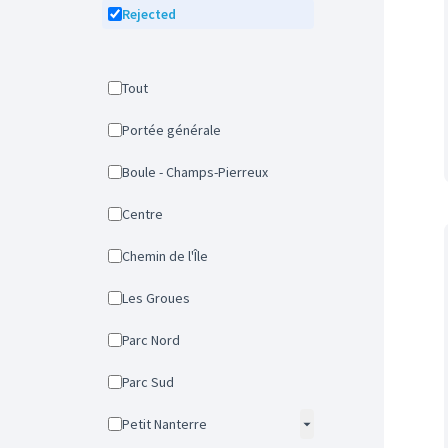
Rejected
Tout
Portée générale
Boule - Champs-Pierreux
Centre
Chemin de l'Île
Les Groues
Parc Nord
Parc Sud
Petit Nanterre