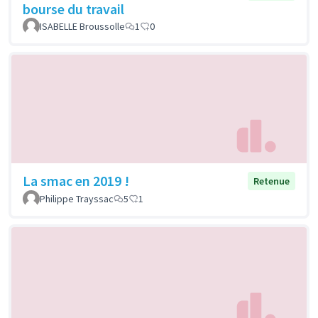
bourse du travail
ISABELLE Broussolle
1
0
La smac en 2019 !
Retenue
Philippe Trayssac
5
1