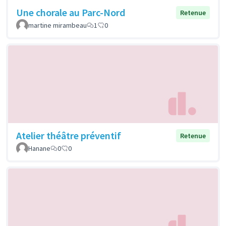
Une chorale au Parc-Nord
Retenue
martine mirambeau
1
0
Atelier théâtre préventif
Retenue
Hanane
0
0