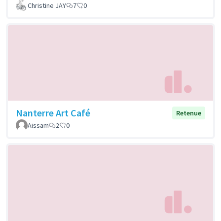
Christine JAY
7
0
Nanterre Art Café
Retenue
Aissam
2
0