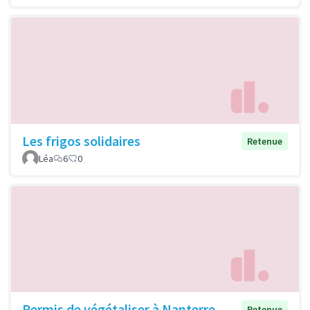
Les frigos solidaires
Retenue
Léa
6
0
Permis de végétaliser à Nanterre
Retenue