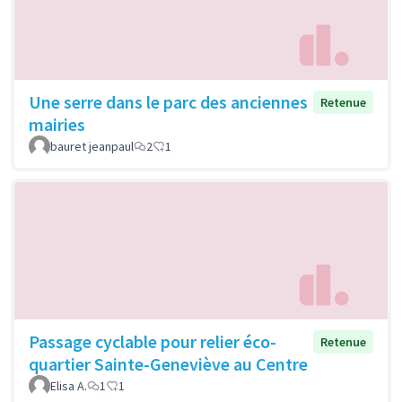
Une serre dans le parc des anciennes
Retenue
mairies
bauret jeanpaul
2
1
Passage cyclable pour relier éco-
Retenue
quartier Sainte-Geneviève au Centre
Elisa A.
1
1