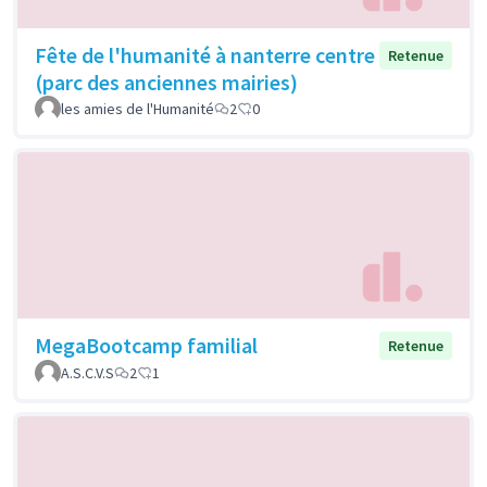
Fête de l'humanité à nanterre centre
Retenue
(parc des anciennes mairies)
les amies de l'Humanité
2
0
MegaBootcamp familial
Retenue
A.S.C.V.S
2
1