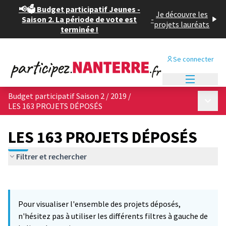
📢🗳️ Budget participatif Jeunes -
Je découvre les
Saison 2. La période de vote est
-
projets lauréats
terminée !
Se connecter
Menu princi
Budget participatif Saison 2 / 2019
/
Menu p
LES 163 PROJETS DÉPOSÉS
LES 163 PROJETS DÉPOSÉS
Filtrer et rechercher
Passer la carte
Leaflet
|
©
OpenStreetMap
contributors
12
L'élément suivant est une carte qui présente les éléments de cet
+
Pour visualiser l'ensemble des projets déposés,
−
n'hésitez pas à utiliser les différents filtres à gauche de