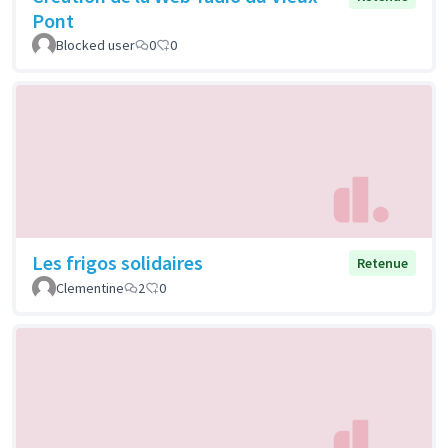
Pont
Blocked user
0
0
Les frigos solidaires
Retenue
Clementine
2
0