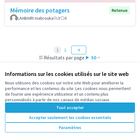
Mémoire des potagers
Retenue
LAHBAIRI mabrouka
3
0
1
2
Résultats par page :
50
Informations sur les cookies utilisés sur le site web
Nous utilisons des cookies sur notre site Web pour améliorer la
Voir toutes les propositions retirées
performance et les contenus du site. Les cookies nous permettent
de fournir une expérience utilisateur et un contenu plus
personnalisés à partir de nos canaux de médias sociaux.
Conditions d'utilisation
Tout accepter
Paramètres des cookies
participez.nanterre.fr sur X
participez.nanterre.fr sur Facebook
participez.nanterre.fr sur Instagram
participez.nanterre.fr sur YouTube
participez.nanterre.fr sur GitHub
Accepter seulement les cookies essentiels
(Lien externe)
(Lien externe)
(Lien externe)
(Lien externe)
(Lien externe)
Paramètres