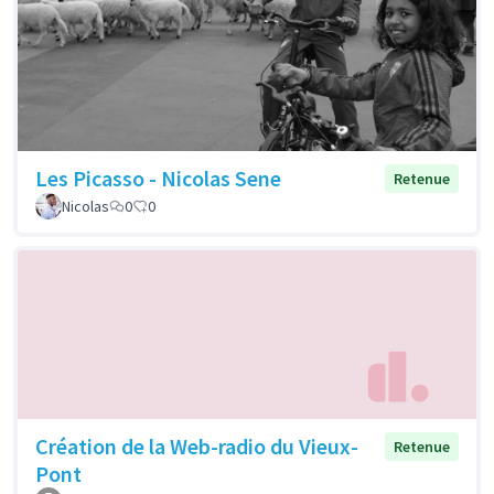
Les Picasso - Nicolas Sene
Retenue
Nicolas
0
0
Création de la Web-radio du Vieux-
Retenue
Pont