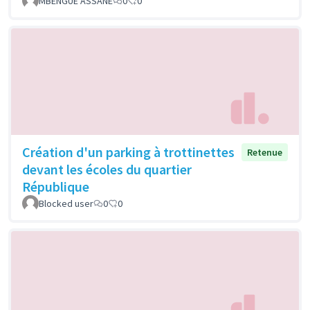
MBENGUE ASSANE
0
0
Création d'un parking à trottinettes
Retenue
devant les écoles du quartier
République
Blocked user
0
0