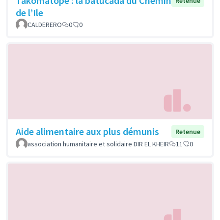
Takomatopé : la batucada du Chemin
Retenue
de l’Ile
CALDERERO
0
0
Aide alimentaire aux plus démunis
Retenue
association humanitaire et solidaire DIR EL KHEIR
11
0