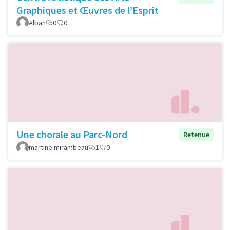
Graphiques et Œuvres de l’Esprit
Alban
0
0
Une chorale au Parc-Nord
Retenue
martine mirambeau
1
0