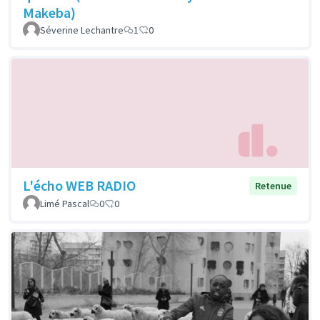
Makeba)
Séverine Lechantre
1
0
L'écho WEB RADIO
Retenue
Limé Pascal
0
0