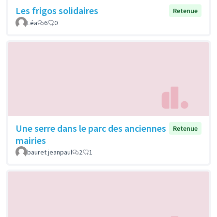
Les frigos solidaires
Retenue
Léa
6
0
Une serre dans le parc des anciennes
Retenue
mairies
bauret jeanpaul
2
1