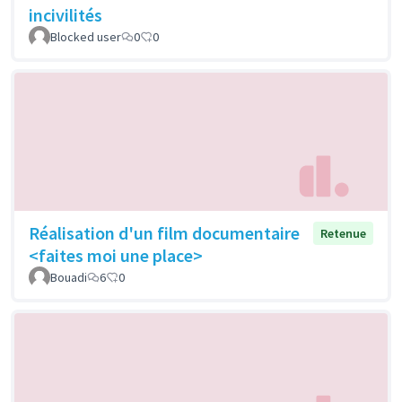
incivilités
Blocked user
0
0
Réalisation d'un film documentaire
Retenue
<faites moi une place>
Bouadi
6
0