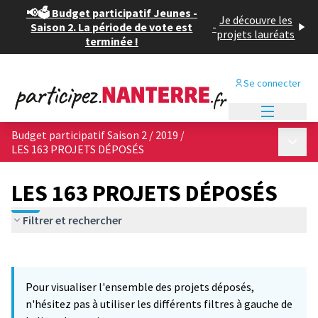
📢🗳️ Budget participatif Jeunes -
Je découvre les
Saison 2. La période de vote est
-
projets lauréats
terminée !
Se connecter
Menu princi
Budget participatif Saison 2 / 2019
/
Menu p
LES 163 PROJETS DÉPOSÉS
LES 163 PROJETS DÉPOSÉS
Filtrer et rechercher
Passer la carte
Leaflet
|
©
OpenStreetMap
contributors
12
L'élément suivant est une carte qui présente les éléments de cet
+
Pour visualiser l'ensemble des projets déposés,
−
n'hésitez pas à utiliser les différents filtres à gauche de