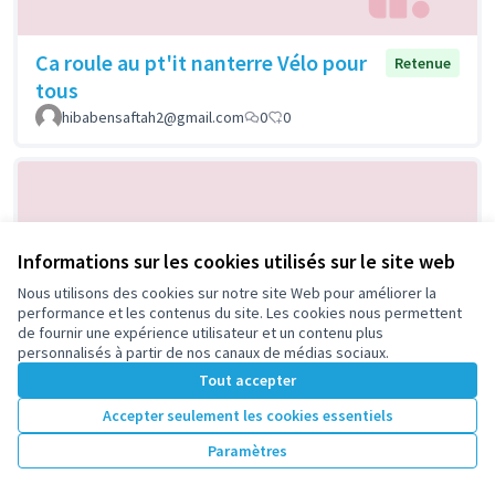
Ca roule au pt'it nanterre Vélo pour
Retenue
tous
hibabensaftah2@gmail.com
0
0
Informations sur les cookies utilisés sur le site web
Nous utilisons des cookies sur notre site Web pour améliorer la
performance et les contenus du site. Les cookies nous permettent
de fournir une expérience utilisateur et un contenu plus
personnalisés à partir de nos canaux de médias sociaux.
Soirées découvertes musicales
Retenue
Tout accepter
Aïssi
2
0
Accepter seulement les cookies essentiels
Paramètres