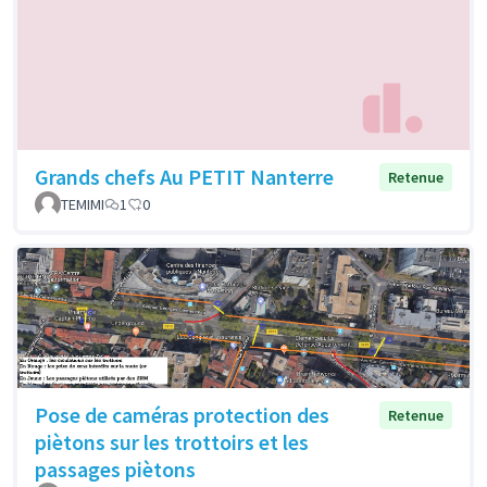
Grands chefs Au PETIT Nanterre
Retenue
TEMIMI
1
0
Pose de caméras protection des
Retenue
piètons sur les trottoirs et les
passages piètons