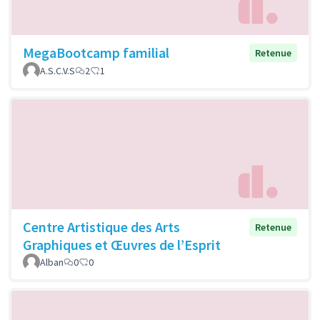
MegaBootcamp familial
Retenue
A.S.C.V.S
2
1
Centre Artistique des Arts
Retenue
Graphiques et Œuvres de l’Esprit
Alban
0
0