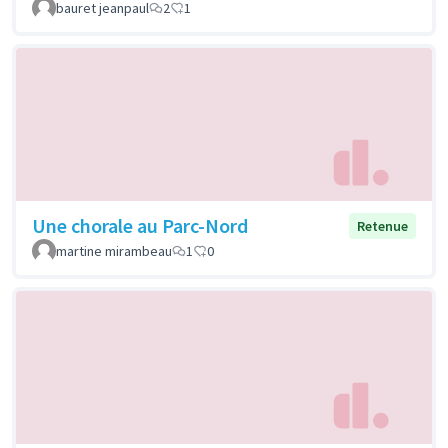
bauret jeanpaul
2
1
Une chorale au Parc-Nord
Retenue
martine mirambeau
1
0