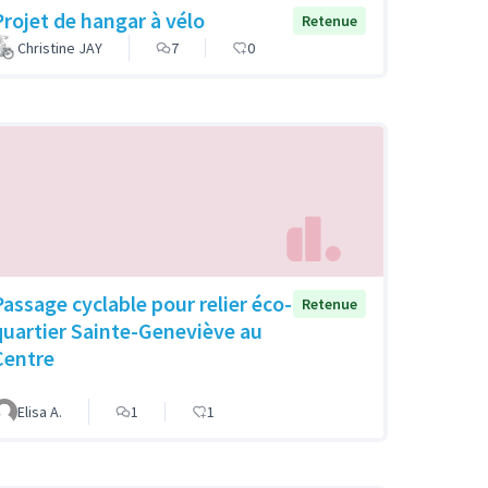
Projet de hangar à vélo
Retenue
Christine JAY
7
0
Passage cyclable pour relier éco-
Retenue
quartier Sainte-Geneviève au
Centre
Elisa A.
1
1