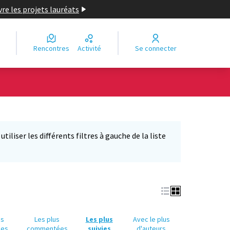
re les projets lauréats
Rencontres
Activité
Se connecter
Leaflet
|
©
OpenStreetMap
contributors
e des points de carte. L'élément peut être utilisé avec un lecteur
iliser les différents filtres à gauche de la liste
us
Les plus
Les plus
Avec le plus
ues
commentées
suivies
d'auteurs