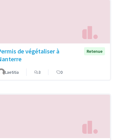
Permis de végétaliser à
Retenue
Nanterre
Laetitia
3
0