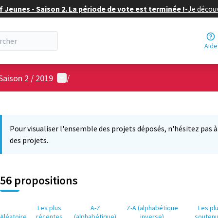
f Jeunes - Saison 2. La période de vote est terminée !
-
Je découv
Aide
Menu utilisateur
Saison 2 / 2019
/
 la carte
12
 suivant est une carte qui présente les éléments de cette page comm
Pour visualiser l'ensemble des projets déposés, n'hésitez pas à ut
des projets.
56 propositions
Les plus
A-Z
Z-A (alphabétique
Les pl
Aléatoire
récentes
(alphabétique)
inverse)
souten