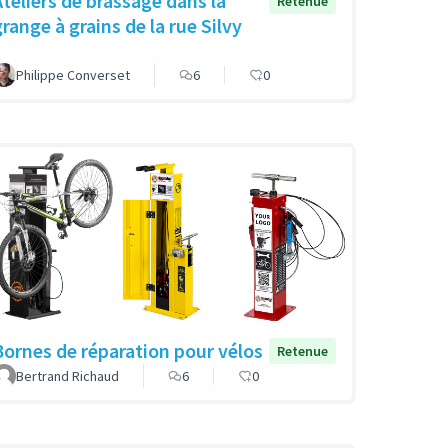
Ateliers de brassage dans la
Retenue
grange à grains de la rue Silvy
Philippe Converset
6
0
Bornes de réparation pour vélos
Retenue
Bertrand Richaud
6
0