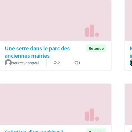
Une serre dans le parc des
Retenue
anciennes mairies
bauret jeanpaul
2
1