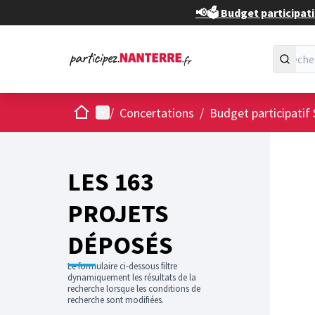
📢🗳️ Budget participati
Accueil
Menu principal
/
Concertations
/
Budget participatif 
Passer
L'élément
+
−
LES 163
PROJETS
DÉPOSÉS
Le formulaire ci-dessous filtre
dynamiquement les résultats de la
recherche lorsque les conditions de
recherche sont modifiées.