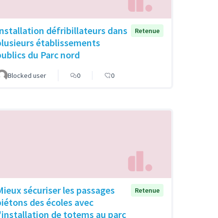
Installation défribillateurs dans
Retenue
plusieurs établissements
publics du Parc nord
Blocked user
0
0
Mieux sécuriser les passages
Retenue
piétons des écoles avec
l'installation de totems au parc