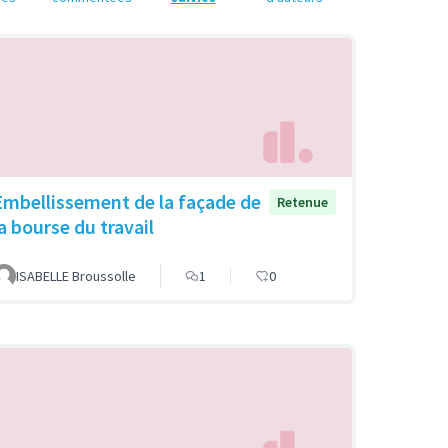
Embellissement de la façade de
Retenue
la bourse du travail
ISABELLE Broussolle
1
0