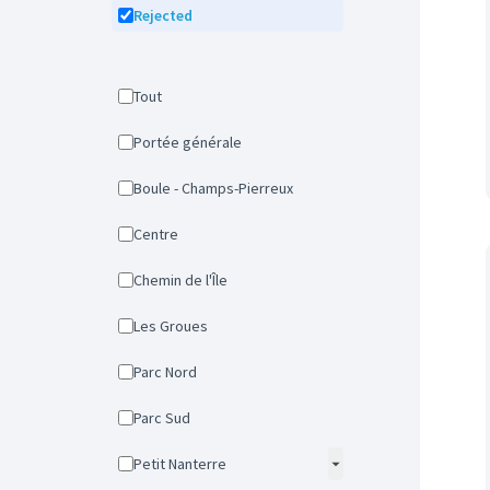
Rejected
Tout
Portée générale
Boule - Champs-Pierreux
Centre
Chemin de l'Île
Les Groues
Parc Nord
Parc Sud
Petit Nanterre