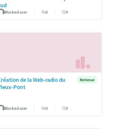
sud
Blocked user
0
0
Création de la Web-radio du
Retenue
Vieux-Pont
Blocked user
0
0