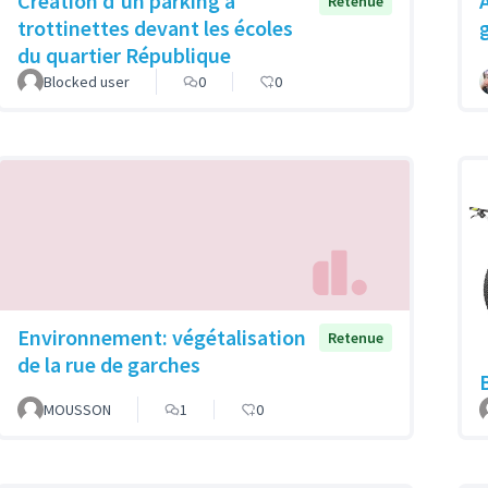
Création d'un parking à
Retenue
trottinettes devant les écoles
du quartier République
Blocked user
0
0
Environnement: végétalisation
Retenue
de la rue de garches
MOUSSON
1
0