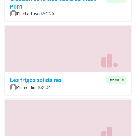
Pont
Blocked user
0
0
Les frigos solidaires
Retenue
Clementine
2
0