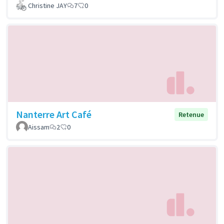
Christine JAY
7
0
Nanterre Art Café
Retenue
Aissam
2
0