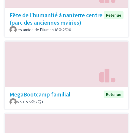
Fête de l'humanité à nanterre centre
Retenue
(parc des anciennes mairies)
les amies de l'Humanité
2
0
MegaBootcamp familial
Retenue
A.S.C.V.S
2
1