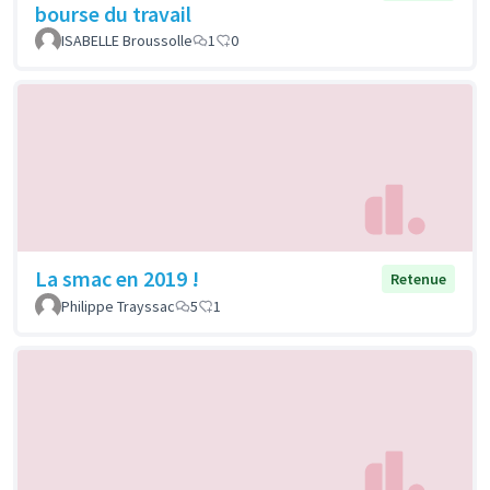
bourse du travail
ISABELLE Broussolle
1
0
La smac en 2019 !
Retenue
Philippe Trayssac
5
1