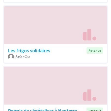
Les frigos solidaires
Retenue
Léa
6
0
Permis de végétaliser à Nanterre
Retenue