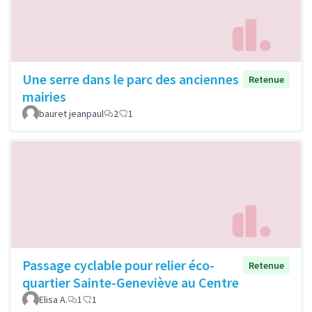
Une serre dans le parc des anciennes
Retenue
mairies
bauret jeanpaul
2
1
Passage cyclable pour relier éco-
Retenue
quartier Sainte-Geneviève au Centre
Elisa A.
1
1