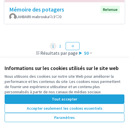
Mémoire des potagers
Retenue
LAHBAIRI mabrouka
3
0
1
2
Résultats par page :
50
Informations sur les cookies utilisés sur le site web
Nous utilisons des cookies sur notre site Web pour améliorer la
Voir toutes les propositions retirées
performance et les contenus du site. Les cookies nous permettent
de fournir une expérience utilisateur et un contenu plus
personnalisés à partir de nos canaux de médias sociaux.
Conditions d'utilisation
Tout accepter
Paramètres des cookies
participez.nanterre.fr sur X
participez.nanterre.fr sur Facebook
participez.nanterre.fr sur Instagram
participez.nanterre.fr sur YouTube
participez.nanterre.fr sur GitHub
Accepter seulement les cookies essentiels
(Lien externe)
(Lien externe)
(Lien externe)
(Lien externe)
(Lien externe)
Paramètres