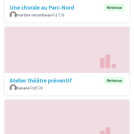
Une chorale au Parc-Nord
Retenue
martine mirambeau
1
0
Atelier théâtre préventif
Retenue
Hanane
0
0