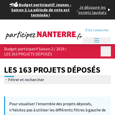
📢🗳️ Budget participatif Jeunes -
Je découvre les
Saison 2. La période de vote est
-
projets lauréats
terminée !
Se connecter
Menu princi
Budget participatif Saison 2 / 2019
/
Menu p
LES 163 PROJETS DÉPOSÉS
LES 163 PROJETS DÉPOSÉS
Filtrer et rechercher
Passer la carte
Leaflet
|
©
OpenStreetMap
contributors
12
L'élément suivant est une carte qui présente les éléments de cet
+
Pour visualiser l'ensemble des projets déposés,
−
n'hésitez pas à utiliser les différents filtres à gauche de