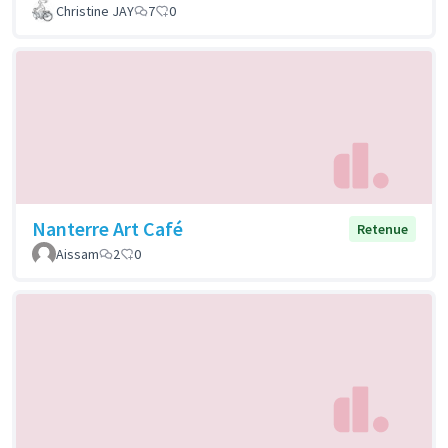
Christine JAY
7
0
Nanterre Art Café
Retenue
Aissam
2
0