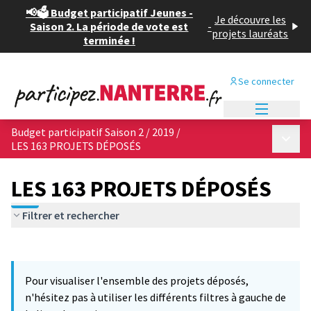
📢🗳️ Budget participatif Jeunes -
Je découvre les
Saison 2. La période de vote est
-
projets lauréats
terminée !
Se connecter
Menu princi
Budget participatif Saison 2 / 2019
/
Menu p
LES 163 PROJETS DÉPOSÉS
LES 163 PROJETS DÉPOSÉS
Filtrer et rechercher
Passer la carte
Leaflet
|
©
OpenStreetMap
contributors
12
L'élément suivant est une carte qui présente les éléments de cet
+
Pour visualiser l'ensemble des projets déposés,
−
n'hésitez pas à utiliser les différents filtres à gauche de