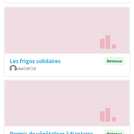
Les frigos solidaires
Retenue
Léa
6
0
Permis de végétaliser à Nanterre
Retenue