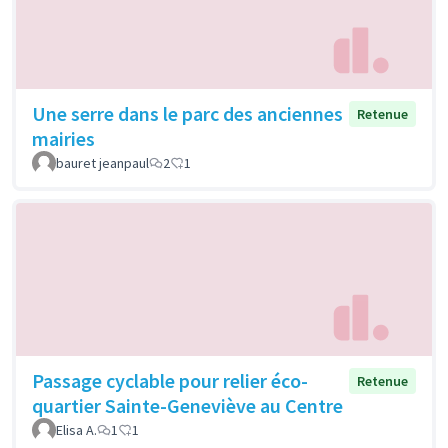
Une serre dans le parc des anciennes
Retenue
mairies
bauret jeanpaul
2
1
Passage cyclable pour relier éco-
Retenue
quartier Sainte-Geneviève au Centre
Elisa A.
1
1