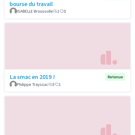
bourse du travail
ISABELLE Broussolle
1
0
La smac en 2019 !
Retenue
Philippe Trayssac
5
1