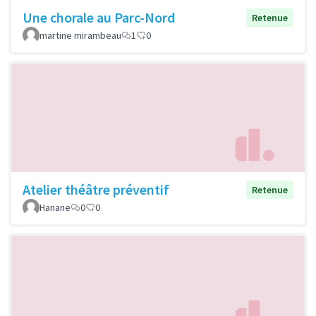
Une chorale au Parc-Nord
Retenue
martine mirambeau
1
0
Atelier théâtre préventif
Retenue
Hanane
0
0