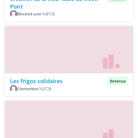
Pont
Blocked user
0
0
Les frigos solidaires
Retenue
Clementine
2
0