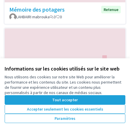
Mémoire des potagers
Retenue
LAHBAIRI mabrouka
3
0
Informations sur les cookies utilisés sur le site web
Nous utilisons des cookies sur notre site Web pour améliorer la
Cafés thématiques "un peu de
Retenue
performance et les contenus du site. Les cookies nous permettent
nature en ville"
de fournir une expérience utilisateur et un contenu plus
personnalisés à partir de nos canaux de médias sociaux.
LIENS INTERGENERATIONS92
1
0
Tout accepter
Accepter seulement les cookies essentiels
Paramètres