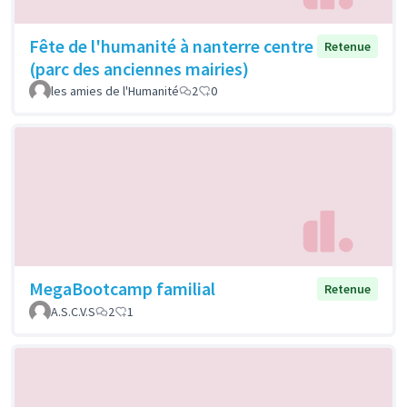
Fête de l'humanité à nanterre centre
Retenue
(parc des anciennes mairies)
les amies de l'Humanité
2
0
MegaBootcamp familial
Retenue
A.S.C.V.S
2
1