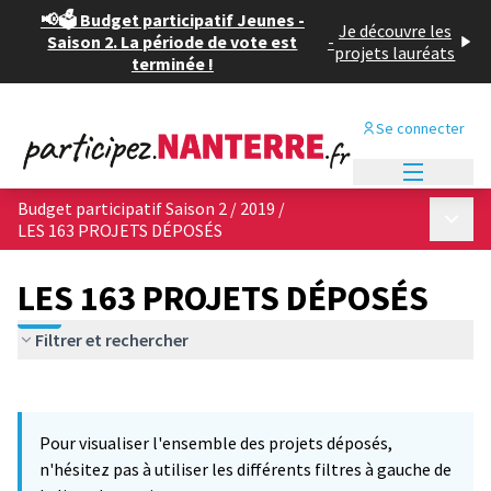
📢🗳️ Budget participatif Jeunes -
Je découvre les
Saison 2. La période de vote est
-
projets lauréats
terminée !
Se connecter
Menu princi
Budget participatif Saison 2 / 2019
/
Menu p
LES 163 PROJETS DÉPOSÉS
LES 163 PROJETS DÉPOSÉS
Filtrer et rechercher
Passer la carte
Leaflet
|
©
OpenStreetMap
contributors
12
L'élément suivant est une carte qui présente les éléments de cet
+
Pour visualiser l'ensemble des projets déposés,
−
n'hésitez pas à utiliser les différents filtres à gauche de