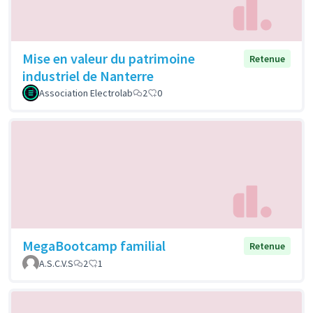
Mise en valeur du patrimoine
Retenue
industriel de Nanterre
Association Electrolab
2
0
MegaBootcamp familial
Retenue
A.S.C.V.S
2
1