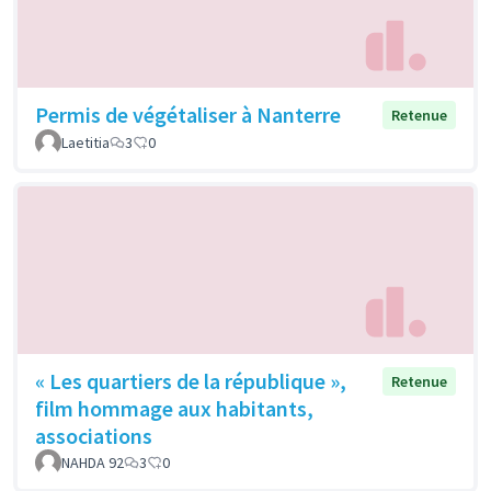
Permis de végétaliser à Nanterre
Retenue
Laetitia
3
0
« Les quartiers de la république »,
Retenue
film hommage aux habitants,
associations
NAHDA 92
3
0