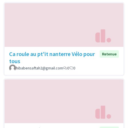
Ca roule au pt'it nanterre Vélo pour
Retenue
tous
hibabensaftah2@gmail.com
0
0