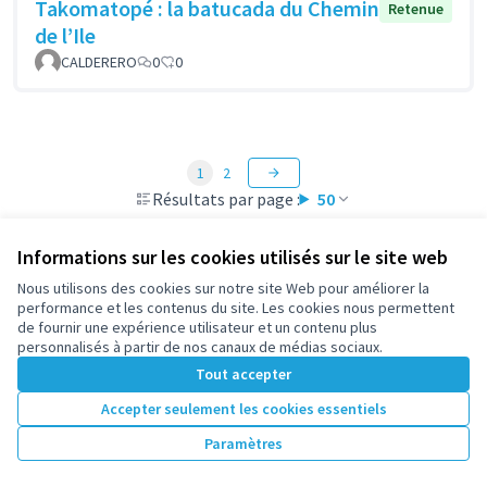
Takomatopé : la batucada du Chemin
Retenue
de l’Ile
CALDERERO
0
0
1
2
Résultats par page :
50
Informations sur les cookies utilisés sur le site web
Nous utilisons des cookies sur notre site Web pour améliorer la
Voir toutes les propositions retirées
performance et les contenus du site. Les cookies nous permettent
de fournir une expérience utilisateur et un contenu plus
personnalisés à partir de nos canaux de médias sociaux.
Conditions d'utilisation
Tout accepter
Paramètres des cookies
participez.nanterre.fr sur X
participez.nanterre.fr sur Facebook
participez.nanterre.fr sur Instagram
participez.nanterre.fr sur YouTube
participez.nanterre.fr sur GitHub
Accepter seulement les cookies essentiels
(Lien externe)
(Lien externe)
(Lien externe)
(Lien externe)
(Lien externe)
Paramètres