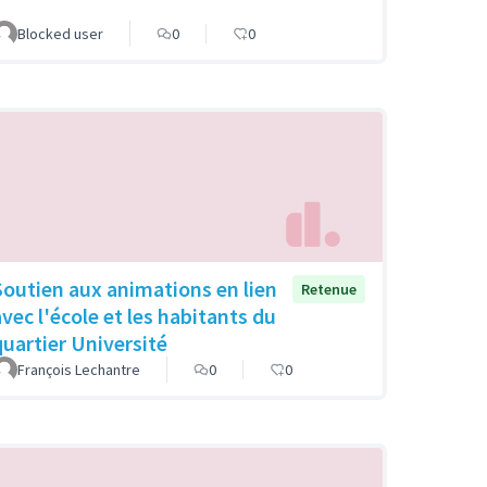
Blocked user
0
0
Soutien aux animations en lien
Retenue
avec l'école et les habitants du
quartier Université
François Lechantre
0
0