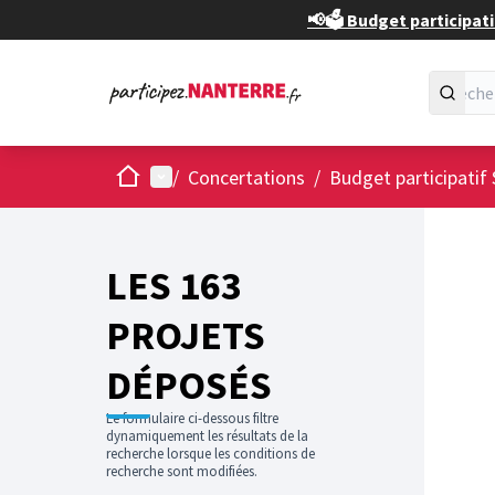
📢🗳️ Budget participati
Accueil
Menu principal
/
Concertations
/
Budget participatif 
Passer
L'élément
+
−
LES 163
PROJETS
DÉPOSÉS
Le formulaire ci-dessous filtre
dynamiquement les résultats de la
recherche lorsque les conditions de
recherche sont modifiées.