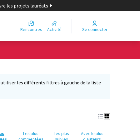
re les projets lauréats
Rencontres
Activité
Se connecter
Leaflet
|
©
OpenStreetMap
contributors
e des points de carte. L'élément peut être utilisé avec un lecteur
iliser les différents filtres à gauche de la liste
lus
Les plus
Les plus
Avec le plus
ues
commentées
suivies
d'auteurs