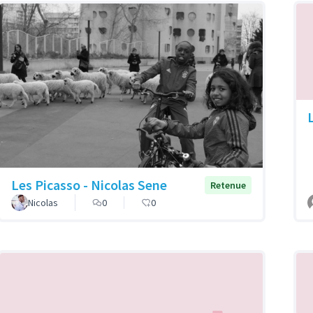
Les Picasso - Nicolas Sene
Retenue
Nicolas
0
0