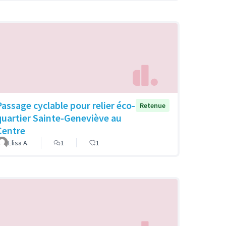
Passage cyclable pour relier éco-
Retenue
quartier Sainte-Geneviève au
Centre
Elisa A.
1
1