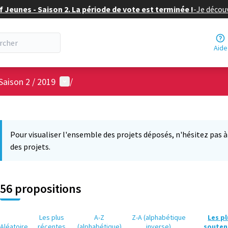
f Jeunes - Saison 2. La période de vote est terminée !
-
Je découv
Aide
Menu utilisateur
Saison 2 / 2019
/
 la carte
12
 suivant est une carte qui présente les éléments de cette page comm
Pour visualiser l'ensemble des projets déposés, n'hésitez pas à ut
des projets.
56 propositions
Les plus
A-Z
Z-A (alphabétique
Les p
Aléatoire
récentes
(alphabétique)
inverse)
souten