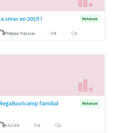
La smac en 2019 !
Retenue
Philippe Trayssac
5
1
MegaBootcamp familial
Retenue
A.S.C.V.S
2
1