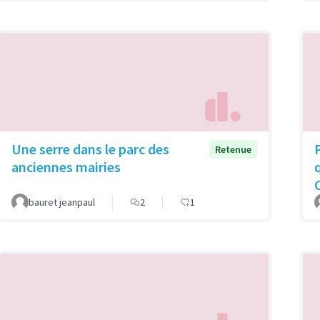
Une serre dans le parc des
Retenue
anciennes mairies
bauret jeanpaul
2
1