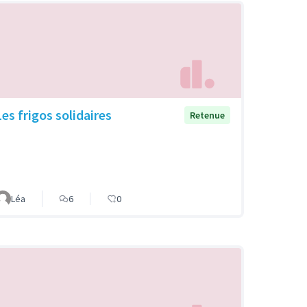
Les frigos solidaires
Retenue
Léa
6
0