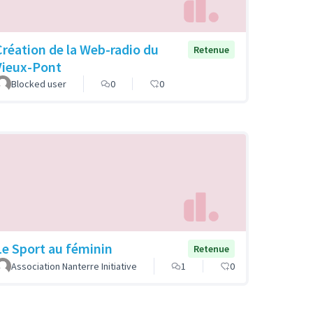
Création de la Web-radio du
Retenue
Vieux-Pont
Blocked user
0
0
Le Sport au féminin
Retenue
Association Nanterre Initiative
1
0