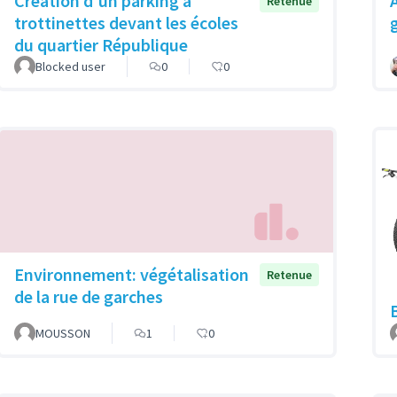
Création d'un parking à
Retenue
trottinettes devant les écoles
du quartier République
Blocked user
0
0
Environnement: végétalisation
Retenue
de la rue de garches
MOUSSON
1
0