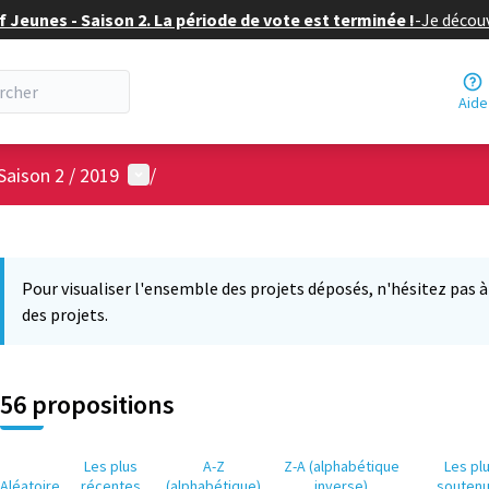
f Jeunes - Saison 2. La période de vote est terminée !
-
Je découv
Aide
Menu utilisateur
Saison 2 / 2019
/
 la carte
11
 suivant est une carte qui présente les éléments de cette page comm
Pour visualiser l'ensemble des projets déposés, n'hésitez pas à ut
des projets.
56 propositions
Les plus
A-Z
Z-A (alphabétique
Les pl
Aléatoire
récentes
(alphabétique)
inverse)
souten