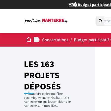
📢🗳️ Budget participati
Accueil
Menu principal
/
Concertations
/
Budget participatif 
Passer
L'élément
+
−
LES 163
PROJETS
DÉPOSÉS
Le formulaire ci-dessous filtre
dynamiquement les résultats de la
recherche lorsque les conditions de
recherche sont modifiées.