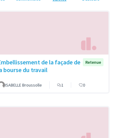
Embellissement de la façade de
Retenue
la bourse du travail
ISABELLE Broussolle
1
0