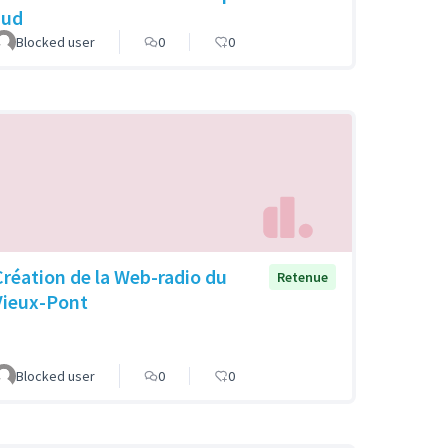
sud
Blocked user
0
0
Création de la Web-radio du
Retenue
Vieux-Pont
Blocked user
0
0