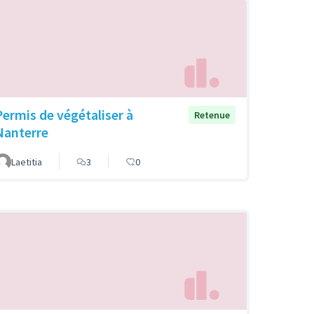
Permis de végétaliser à
Retenue
Nanterre
Laetitia
3
0