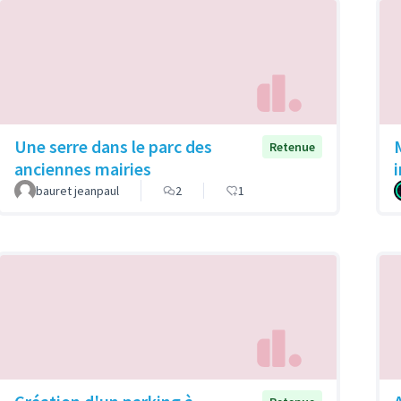
Une serre dans le parc des
Retenue
anciennes mairies
bauret jeanpaul
2
1