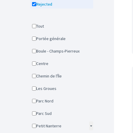
Rejected
Tout
Portée générale
Boule - Champs-Pierreux
Centre
Chemin de l'Île
Les Groues
Parc Nord
Parc Sud
Petit Nanterre