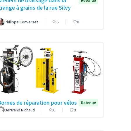
Ateliers de brassage dans la
Retenue
grange à grains de la rue Silvy
Philippe Converset
6
0
Bornes de réparation pour vélos
Retenue
Bertrand Richaud
6
0