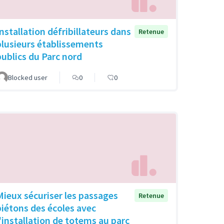
Installation défribillateurs dans
Retenue
plusieurs établissements
publics du Parc nord
Blocked user
0
0
Mieux sécuriser les passages
Retenue
piétons des écoles avec
l'installation de totems au parc