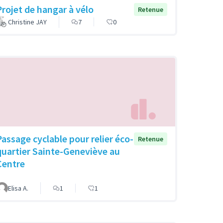
Projet de hangar à vélo
Retenue
Christine JAY
7
0
Passage cyclable pour relier éco-
Retenue
quartier Sainte-Geneviève au
Centre
Elisa A.
1
1