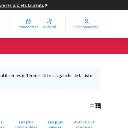
re les projets lauréats
Rencontres
Activité
Se connecter
Leaflet
|
©
OpenStreetMap
contributors
e des points de carte. L'élément peut être utilisé avec un lecteur
iliser les différents filtres à gauche de la liste
us
Les plus
Les plus
Avec le plus
ues
commentées
suivies
d'auteurs