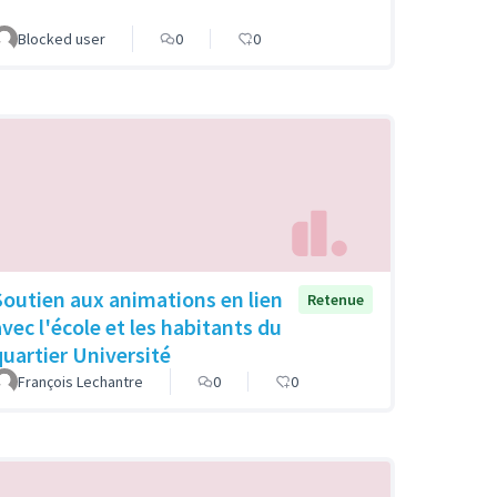
Blocked user
0
0
Soutien aux animations en lien
Retenue
avec l'école et les habitants du
quartier Université
François Lechantre
0
0