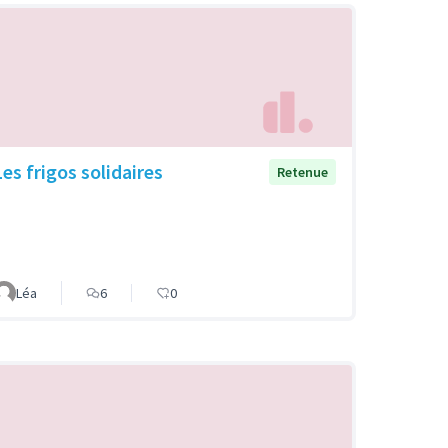
Les frigos solidaires
Retenue
Léa
6
0