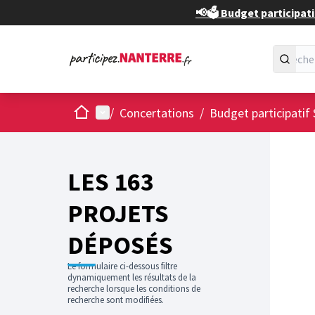
📢🗳️ Budget participati
Accueil
Menu principal
/
Concertations
/
Budget participatif 
Passer
L'élément
+
−
LES 163
PROJETS
DÉPOSÉS
Le formulaire ci-dessous filtre
dynamiquement les résultats de la
recherche lorsque les conditions de
recherche sont modifiées.