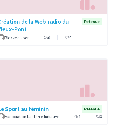
Création de la Web-radio du
Retenue
Vieux-Pont
Blocked user
0
0
Le Sport au féminin
Retenue
Association Nanterre Initiative
1
0