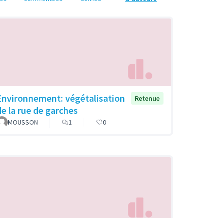
Environnement: végétalisation
Retenue
de la rue de garches
MOUSSON
1
0