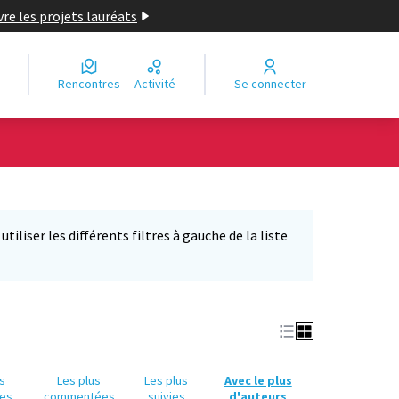
re les projets lauréats
Rencontres
Activité
Se connecter
Leaflet
|
©
OpenStreetMap
contributors
e des points de carte. L'élément peut être utilisé avec un lecteur
iliser les différents filtres à gauche de la liste
us
Les plus
Les plus
Avec le plus
es
commentées
suivies
d'auteurs