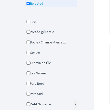
Rejected
Tout
Portée générale
Boule - Champs-Pierreux
Centre
Chemin de l'Île
Les Groues
Parc Nord
Parc Sud
Petit Nanterre