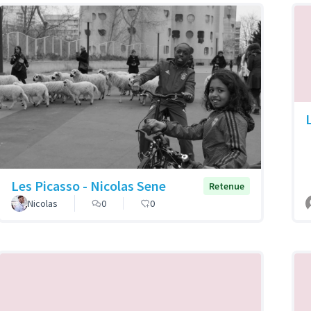
Les Picasso - Nicolas Sene
Retenue
Nicolas
0
0