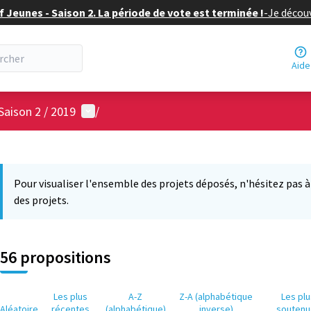
f Jeunes - Saison 2. La période de vote est terminée !
-
Je découv
Aide
Menu utilisateur
Saison 2 / 2019
/
 la carte
3
 suivant est une carte qui présente les éléments de cette page comm
Pour visualiser l'ensemble des projets déposés, n'hésitez pas à ut
des projets.
56 propositions
Les plus
A-Z
Z-A (alphabétique
Les pl
Aléatoire
récentes
(alphabétique)
inverse)
soutenu