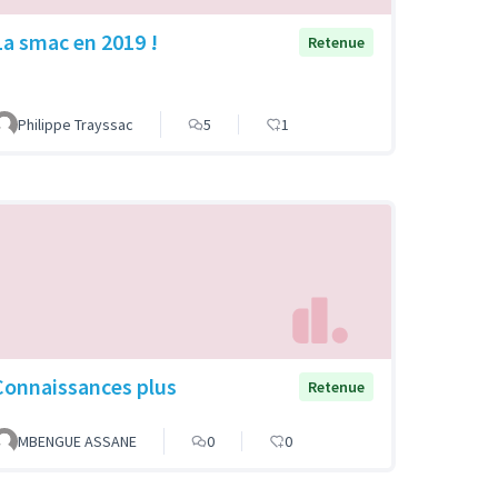
La smac en 2019 !
Retenue
Philippe Trayssac
5
1
Connaissances plus
Retenue
MBENGUE ASSANE
0
0