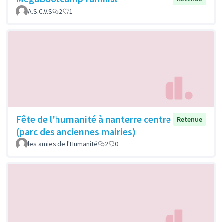
A.S.C.V.S
2
1
Fête de l'humanité à nanterre centre
Retenue
(parc des anciennes mairies)
les amies de l'Humanité
2
0