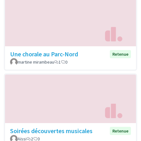
Une chorale au Parc-Nord
Retenue
martine mirambeau
1
0
Soirées découvertes musicales
Retenue
Aïssi
2
0