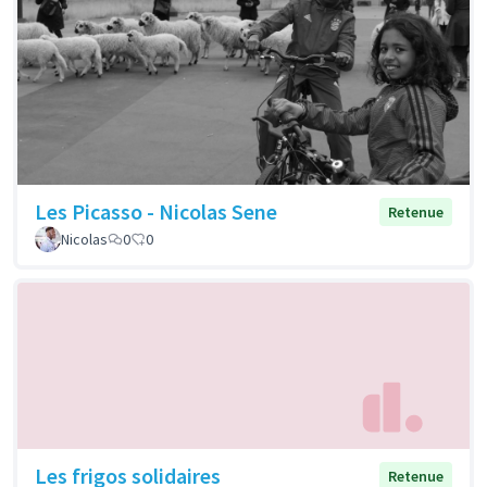
Les Picasso - Nicolas Sene
Retenue
Nicolas
0
0
Les frigos solidaires
Retenue