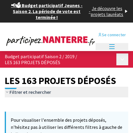
📢🗳️ Budget participatif Jeunes -
Je découvre les
Saison 2. La période de vote est
-
projets lauréats
terminée !
Se connecter
Menu princi
Budget participatif Saison 2 / 2019
/
Menu p
LES 163 PROJETS DÉPOSÉS
LES 163 PROJETS DÉPOSÉS
Filtrer et rechercher
Passer la carte
Leaflet
|
©
OpenStreetMap
contributors
11
L'élément suivant est une carte qui présente les éléments de cet
+
Pour visualiser l'ensemble des projets déposés,
−
n'hésitez pas à utiliser les différents filtres à gauche de