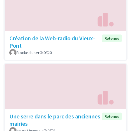
Création de la Web-radio du Vieux-
Retenue
Pont
Blocked user
0
0
Une serre dans le parc des anciennes
Retenue
mairies
bauret jeanpaul
2
1