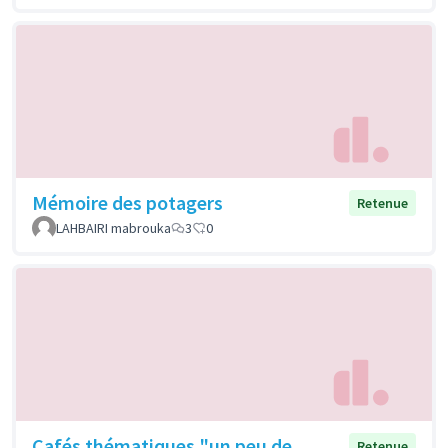
Mémoire des potagers
Retenue
LAHBAIRI mabrouka
3
0
Cafés thématiques "un peu de
Retenue