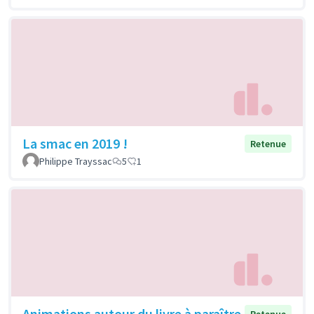
La smac en 2019 !
Retenue
Philippe Trayssac
5
1
Animations autour du livre à paraître