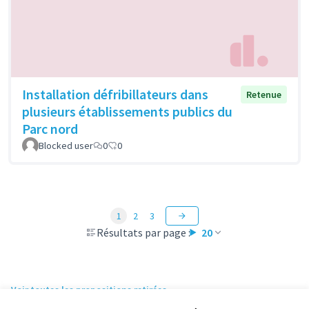
Installation défribillateurs dans
Retenue
plusieurs établissements publics du
Parc nord
Blocked user
0
0
1
2
3
Résultats par page :
20
Voir toutes les propositions retirées