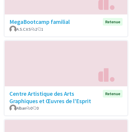
MegaBootcamp familial
Retenue
A.S.C.V.S
2
1
Centre Artistique des Arts
Retenue
Graphiques et Œuvres de l’Esprit
Alban
0
0