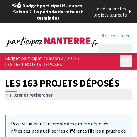
📢🗳️ Budget participatif Jeunes -
Je découvre les
Saison 2. La période de vote est
-
projets lauréats
terminée !
Se connecter
Menu princi
Budget participatif Saison 2 / 2019
/
Menu p
LES 163 PROJETS DÉPOSÉS
LES 163 PROJETS DÉPOSÉS
Filtrer et rechercher
Passer la carte
Leaflet
|
©
OpenStreetMap
contributors
3
L'élément suivant est une carte qui présente les éléments de cet
+
Pour visualiser l'ensemble des projets déposés,
−
n'hésitez pas à utiliser les différents filtres à gauche de