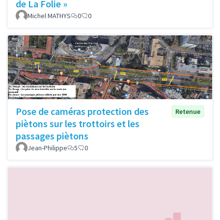
de La Folie »
Michel MATHYS
0
0
Pose de caméras protection des
Retenue
piètons sur les trottoirs et les
passages piètons
Jean-Philippe
5
0