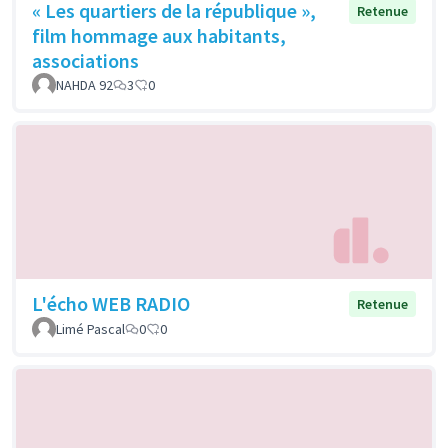
« Les quartiers de la république »,
Retenue
film hommage aux habitants,
associations
NAHDA 92
3
0
L'écho WEB RADIO
Retenue
Limé Pascal
0
0