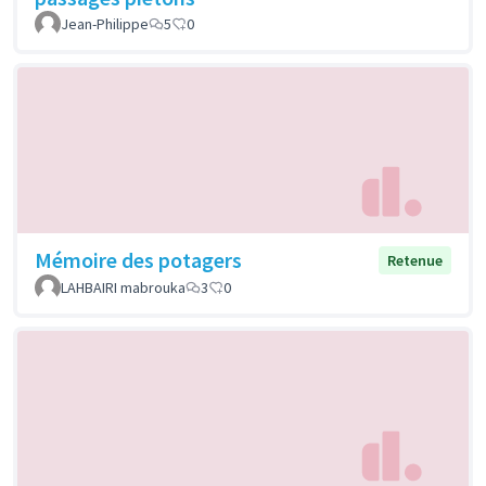
Jean-Philippe
5
0
Mémoire des potagers
Retenue
LAHBAIRI mabrouka
3
0