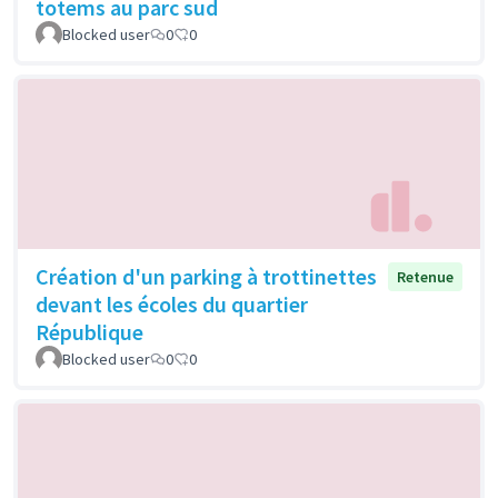
totems au parc sud
Blocked user
0
0
Création d'un parking à trottinettes
Retenue
devant les écoles du quartier
République
Blocked user
0
0