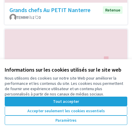
Grands chefs Au PETIT Nanterre
Retenue
TEMIMI
1
0
Informations sur les cookies utilisés sur le site web
Nous utilisons des cookies sur notre site Web pour améliorer la
Expressions libres à la Maison Des
Retenue
performance et les contenus du site. Les cookies nous permettent
Parents
de fournir une expérience utilisateur et un contenu plus
personnalisés à partir de nos canaux de médias sociaux.
BENAHMED
1
0
Tout accepter
Accepter seulement les cookies essentiels
Paramètres