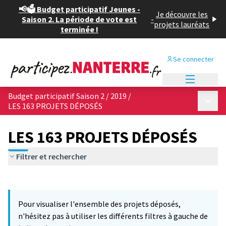
📢🗳️ Budget participatif Jeunes -
Je découvre les
Saison 2. La période de vote est
-
projets lauréats
terminée !
Se connecter
Menu princi
Budget participatif Saison 2 / 2019
/
Menu p
LES 163 PROJETS DÉPOSÉS
LES 163 PROJETS DÉPOSÉS
Filtrer et rechercher
Passer la carte
Leaflet
|
©
OpenStreetMap
contributors
12
L'élément suivant est une carte qui présente les éléments de cet
+
Pour visualiser l'ensemble des projets déposés,
−
n'hésitez pas à utiliser les différents filtres à gauche de