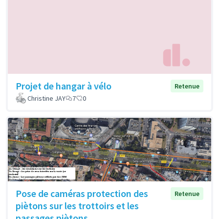
Projet de hangar à vélo
Retenue
Christine JAY
7
0
Pose de caméras protection des
Retenue
piètons sur les trottoirs et les
passages piètons