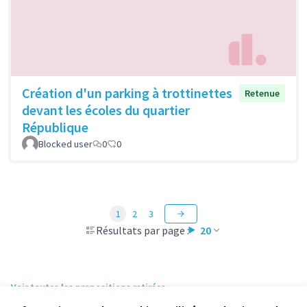
Création d'un parking à trottinettes
Retenue
devant les écoles du quartier
République
Blocked user
0
0
1
2
3
Résultats par page :
20
Voir toutes les propositions retirées