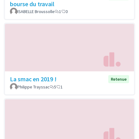
bourse du travail
ISABELLE Broussolle
1
0
La smac en 2019 !
Retenue
Philippe Trayssac
5
1