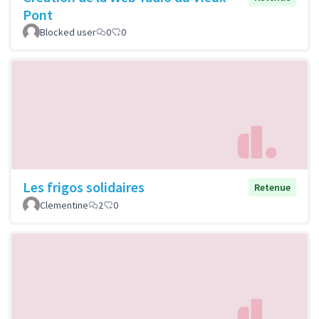
Pont
Blocked user
0
0
Les frigos solidaires
Retenue
Clementine
2
0