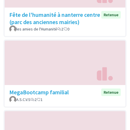
Fête de l'humanité à nanterre centre
Retenue
(parc des anciennes mairies)
les amies de l'Humanité
2
0
MegaBootcamp familial
Retenue
A.S.C.V.S
2
1