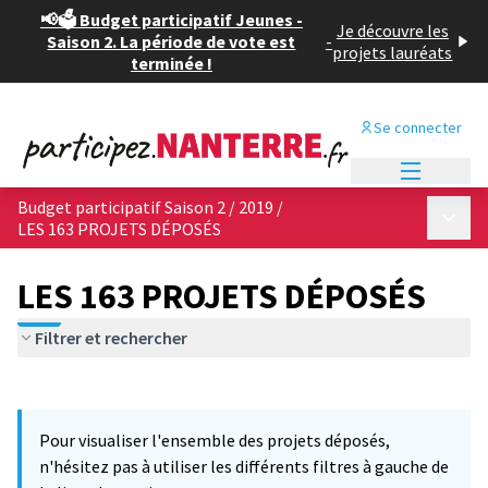
📢🗳️ Budget participatif Jeunes -
Je découvre les
Saison 2. La période de vote est
-
projets lauréats
terminée !
Se connecter
Menu princi
Budget participatif Saison 2 / 2019
/
Menu p
LES 163 PROJETS DÉPOSÉS
LES 163 PROJETS DÉPOSÉS
Filtrer et rechercher
Passer la carte
Leaflet
|
©
OpenStreetMap
contributors
6
L'élément suivant est une carte qui présente les éléments de cet
+
Pour visualiser l'ensemble des projets déposés,
−
n'hésitez pas à utiliser les différents filtres à gauche de