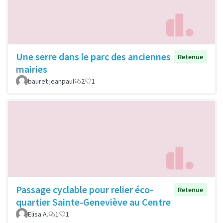
Une serre dans le parc des anciennes
Retenue
mairies
bauret jeanpaul
2
1
Passage cyclable pour relier éco-
Retenue
quartier Sainte-Geneviève au Centre
Elisa A.
1
1