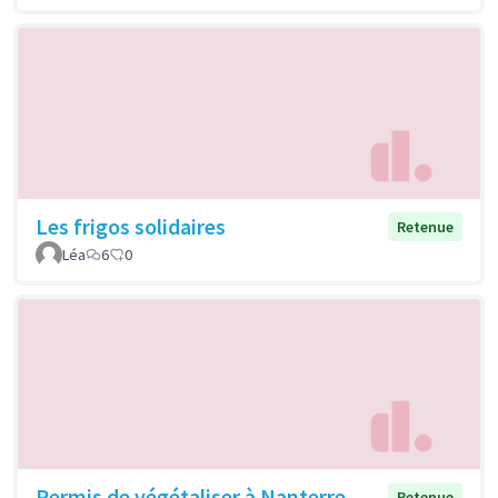
Les frigos solidaires
Retenue
Léa
6
0
Permis de végétaliser à Nanterre
Retenue