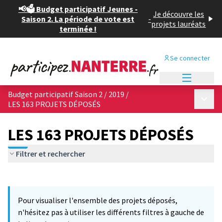
📢🗳️ Budget participatif Jeunes -
Je découvre les
Saison 2. La période de vote est
-
projets lauréats
terminée !
Se connecter
Menu princi
Budget participatif Saison 2 / 2019
/
Menu p
LES 163 PROJETS DÉPOSÉS
LES 163 PROJETS DÉPOSÉS
Filtrer et rechercher
Passer la carte
Leaflet
|
©
OpenStreetMap
contributors
12
L'élément suivant est une carte qui présente les éléments de cet
+
Pour visualiser l'ensemble des projets déposés,
−
n'hésitez pas à utiliser les différents filtres à gauche de