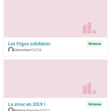
Les frigos solidaires
Retenue
Clementine
2
0
La smac en 2019 !
Retenue
Philippe Trayssac
5
1