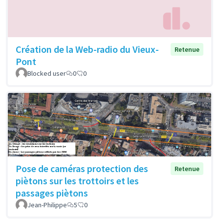
Création de la Web-radio du Vieux-
Retenue
Pont
Blocked user
0
0
Pose de caméras protection des
Retenue
piètons sur les trottoirs et les
passages piètons
Jean-Philippe
5
0