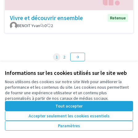
Vivre et découvrir ensemble
Retenue
BENOIT Yvan
0
2
1
2
Résultats par page :
50
Informations sur les cookies utilisés sur le site web
Nous utilisons des cookies sur notre site Web pour améliorer la
performance et les contenus du site. Les cookies nous permettent
Voir toutes les propositions retirées
de fournir une expérience utilisateur et un contenu plus
personnalisés à partir de nos canaux de médias sociaux.
Tout accepter
Conditions d'utilisation
Accepter seulement les cookies essentiels
Paramètres des cookies
participez.nanterre.fr sur X
participez.nanterre.fr sur Facebook
participez.nanterre.fr sur Instagram
participez.nanterre.fr sur YouTube
participez.nanterre.fr sur GitHub
Paramètres
(Lien externe)
(Lien externe)
(Lien externe)
(Lien externe)
(Lien externe)