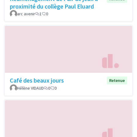
proximité du collège Paul Eluard
arc avenir
1
0
Café des beaux jours
Retenue
Hélène VIDAUD
0
0