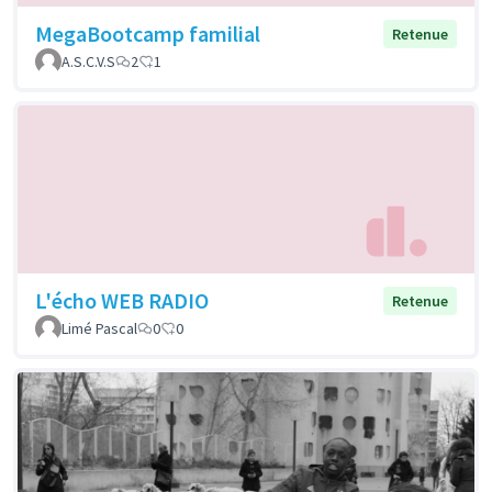
MegaBootcamp familial
Retenue
A.S.C.V.S
2
1
L'écho WEB RADIO
Retenue
Limé Pascal
0
0