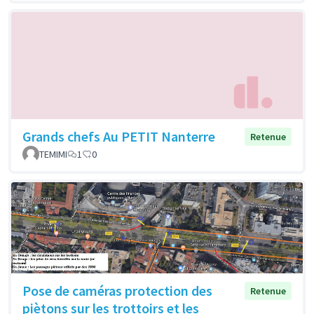
Grands chefs Au PETIT Nanterre
Retenue
TEMIMI
1
0
Pose de caméras protection des
Retenue
piètons sur les trottoirs et les