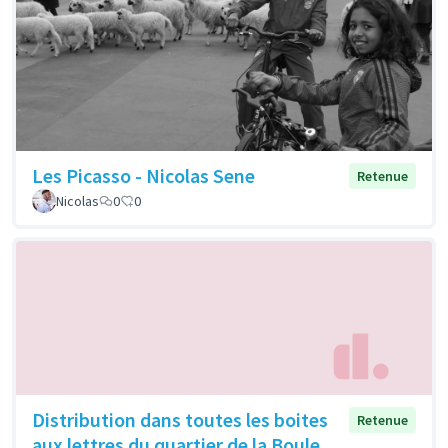
Les Picasso - Nicolas Sene
Retenue
Nicolas
0
0
Distribution dans toutes les boites
Retenue
aux lettres du quartier de la Boule