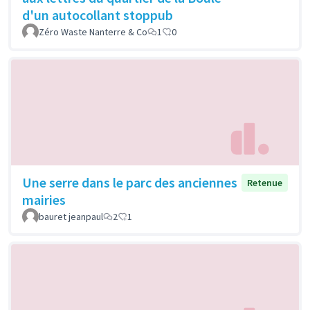
d'un autocollant stoppub
Zéro Waste Nanterre & Co
1
0
Une serre dans le parc des anciennes
Retenue
mairies
bauret jeanpaul
2
1