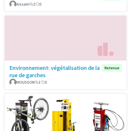
Aissam
2
0
Environnement: végétalisation de la
Retenue
rue de garches
MOUSSON
1
0