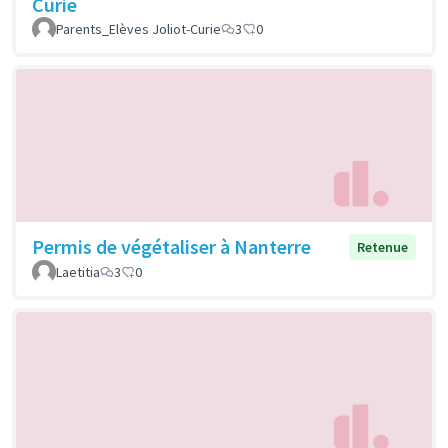
Curie
Parents_Elèves Joliot-Curie
3
0
Permis de végétaliser à Nanterre
Retenue
Laetitia
3
0