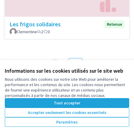
Les frigos solidaires
Retenue
Clementine
2
0
1
2
Résultats par page :
50
Informations sur les cookies utilisés sur le site web
Nous utilisons des cookies sur notre site Web pour améliorer la
performance et les contenus du site. Les cookies nous permettent
de fournir une expérience utilisateur et un contenu plus
Voir toutes les propositions retirées
personnalisés à partir de nos canaux de médias sociaux.
Tout accepter
Accepter seulement les cookies essentiels
Conditions d'utilisation
Paramètres des cookies
Paramètres
participez.nanterre.fr sur X
participez.nanterre.fr sur Facebook
participez.nanterre.fr sur Instagram
participez.nanterre.fr sur YouTube
participez.nanterre.fr sur GitHub