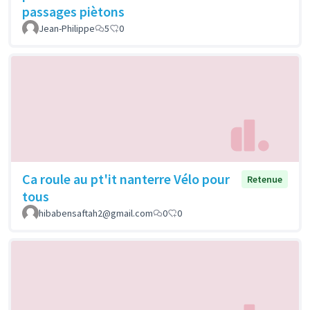
passages piètons
Jean-Philippe
5
0
Ca roule au pt'it nanterre Vélo pour
Retenue
tous
hibabensaftah2@gmail.com
0
0