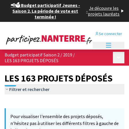
📢🗳️ Budget participatif Jeunes -
Je découvre les
Saison 2. La période de vote est
-
projets lauréats
terminée !
Se connecter
Menu princi
Budget participatif Saison 2 / 2019
/
Menu p
LES 163 PROJETS DÉPOSÉS
LES 163 PROJETS DÉPOSÉS
Filtrer et rechercher
Passer la carte
Leaflet
|
©
OpenStreetMap
contributors
11
L'élément suivant est une carte qui présente les éléments de cet
+
Pour visualiser l'ensemble des projets déposés,
−
n'hésitez pas à utiliser les différents filtres à gauche de