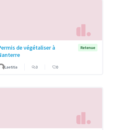
Permis de végétaliser à
Retenue
Nanterre
Laetitia
3
0