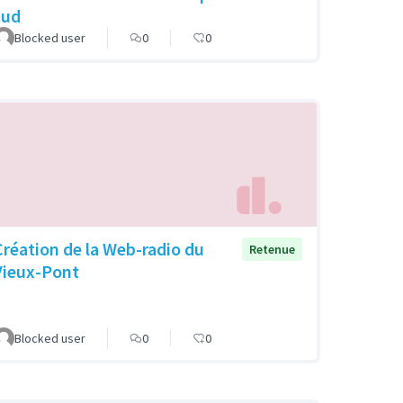
sud
Blocked user
0
0
Création de la Web-radio du
Retenue
Vieux-Pont
Blocked user
0
0