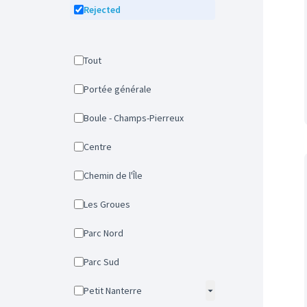
Rejected
Tout
Portée générale
Boule - Champs-Pierreux
Centre
Chemin de l'Île
Les Groues
Parc Nord
Parc Sud
Petit Nanterre