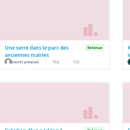
Une serre dans le parc des
Retenue
anciennes mairies
bauret jeanpaul
2
1