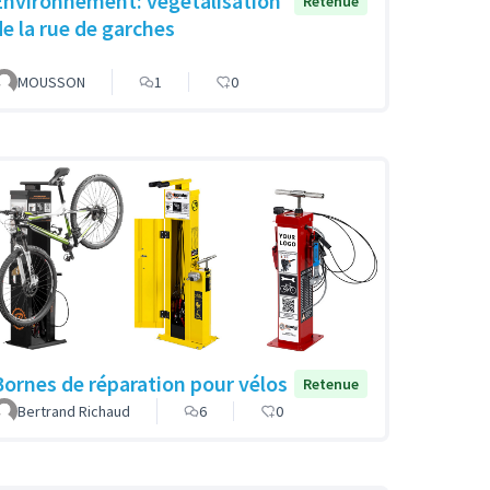
Environnement: végétalisation
Retenue
de la rue de garches
MOUSSON
1
0
Bornes de réparation pour vélos
Retenue
Bertrand Richaud
6
0