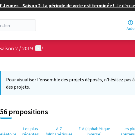
f Jeunes - Saison 2. La période de vote est terminée !
-
Je découv
Aide
Menu utilisateur
Saison 2 / 2019
/
 la carte
6
 suivant est une carte qui présente les éléments de cette page comm
Pour visualiser l'ensemble des projets déposés, n'hésitez pas à ut
des projets.
56 propositions
Les plus
A-Z
Z-A (alphabétique
Les pl
Aléatoire
récentes
(alphabétique)
inverse)
souten