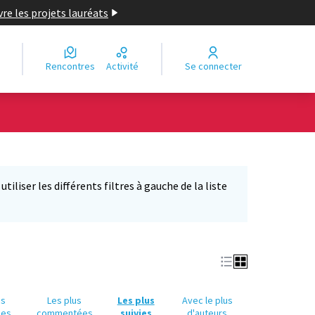
re les projets lauréats
Rencontres
Activité
Se connecter
Leaflet
|
©
OpenStreetMap
contributors
e des points de carte. L'élément peut être utilisé avec un lecteur
iliser les différents filtres à gauche de la liste
us
Les plus
Les plus
Avec le plus
ues
commentées
suivies
d'auteurs