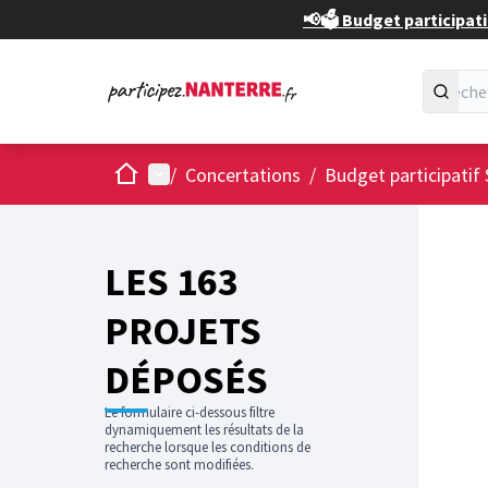
📢🗳️ Budget participati
Accueil
Menu principal
/
Concertations
/
Budget participatif 
Passer
L'élément
+
−
LES 163
PROJETS
DÉPOSÉS
Le formulaire ci-dessous filtre
dynamiquement les résultats de la
recherche lorsque les conditions de
recherche sont modifiées.