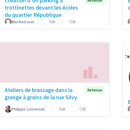
Création d'un parking à
Retenue
trottinettes devant les écoles
du quartier République
Blocked user
0
0
Ateliers de brassage dans la
Retenue
grange à grains de la rue Silvy
Philippe Converset
6
0