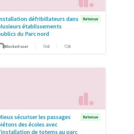
Installation défribillateurs dans
Retenue
plusieurs établissements
publics du Parc nord
Blocked user
0
0
Mieux sécuriser les passages
Retenue
piétons des écoles avec
l'installation de totems au parc