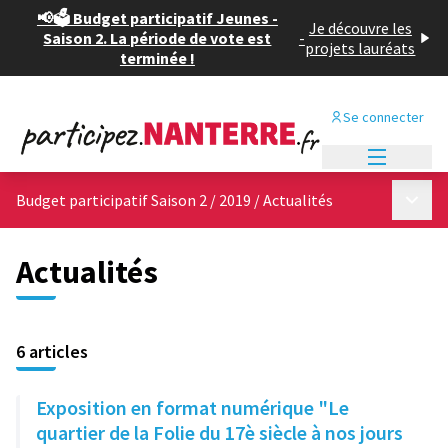
📢🗳️ Budget participatif Jeunes -
Je découvre les
Saison 2. La période de vote est
-
projets lauréats
terminée !
Se connecter
Menu princi
Menu p
Budget participatif Saison 2 / 2019
/
Actualités
Actualités
6 articles
Exposition en format numérique "Le
quartier de la Folie du 17è siècle à nos jours