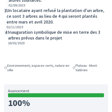
arbres souhaités.
02/09/2019
Un locataire ayant refusé la plantation d'un arbre,
3
ce sont 3 arbres au lieu de 4 qui seront plantés
entre mars et avril 2020.
02/11/2019
Inauguration symbolique de mise en terre des 3
4
arbres prévus dans le projet
26/02/2020
Environnement, espaces verts, nature en
Plateau - Mont-
Filtrer les résultats de la catégorie : Environnement, espaces verts, natu
Filtrer les résultats pour l
ville
Valérien
Avancement
100%