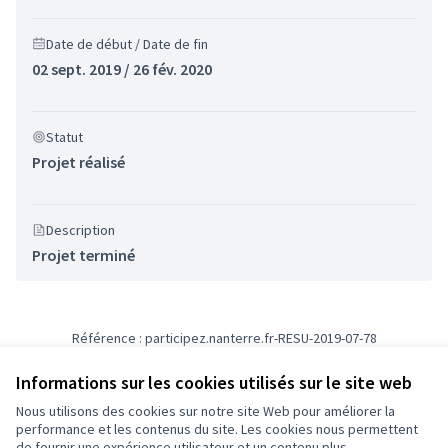
Date de début / Date de fin
02 sept. 2019 / 26 fév. 2020
Statut
Projet réalisé
Description
Projet terminé
Référence : participez.nanterre.fr-RESU-2019-07-78
Numéro de version 3
(sur 3)
voir les autres versions
Informations sur les cookies utilisés sur le site web
Nous utilisons des cookies sur notre site Web pour améliorer la
Conditions d'utilisation
performance et les contenus du site. Les cookies nous permettent
Paramètres des cookies
de fournir une expérience utilisateur et un contenu plus