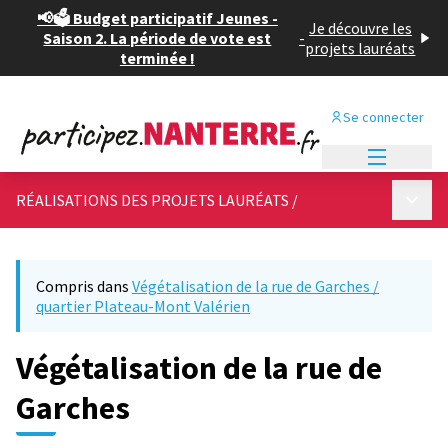
📢🗳️ Budget participatif Jeunes -
Je découvre les
Saison 2. La période de vote est
-
projets lauréats
terminée !
Se connecter
Menu princi
Menu p
RÉALISATIONS DES PROJETS LAURÉATS
/
Compris dans
Végétalisation de la rue de Garches /
quartier Plateau-Mont Valérien
Végétalisation de la rue de
Garches