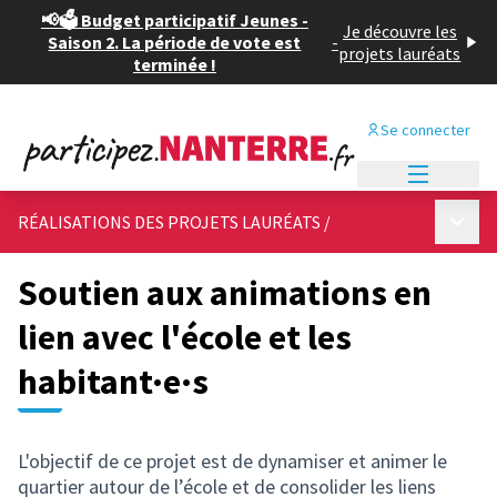
📢🗳️ Budget participatif Jeunes -
Je découvre les
Saison 2. La période de vote est
-
projets lauréats
terminée !
Se connecter
Menu princi
Menu p
RÉALISATIONS DES PROJETS LAURÉATS
/
Soutien aux animations en
lien avec l'école et les
habitant·e·s
L'objectif de ce projet est de dynamiser et animer le
quartier autour de l’école et de consolider les liens