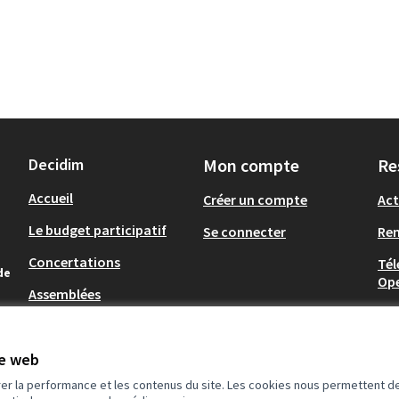
Decidim
Mon compte
Re
Accueil
Créer un compte
Act
Le budget participatif
Se connecter
Re
Concertations
Tél
de
Op
Assemblées
.
te web
rer la performance et les contenus du site. Les cookies nous permettent de