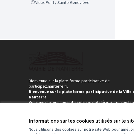
Scope
Vieux-Pont / Sainte-Geneviève
Bienvenue sur la plate-forme participative de
participez.nanterre.fr.
Bienvenue sur la plateforme participative de la Ville 
Nanterre
Rejoignez le mouvement, participez et décidez, ensemble
Informations sur les cookies utilisés sur le si
Nous utilisons des cookies sur notre site Web pour amélio
Conditions d'utilisation
Paramètres des cookies