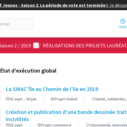
f Jeunes - Saison 2. La période de vote est terminée !
-
Je découv
Aide
Menu utilisateur
Saison 2 / 2019
/
RÉALISATIONS DES PROJETS LAURÉAT
État d'exécution global
La SMAC'Île au Chemin de l'ïle en 2019
02 sept. - 30 juin
Projet réalisé
Santé, solidarités
Création et publication d'une bande dessinée trai
incivilités
02 sept.
Projet commencé
Citoyenneté, innovati