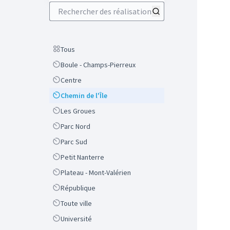
Rechercher des réalisations
Scope
Tous
Scope
Boule - Champs-Pierreux
Scope
Centre
Scope
Chemin de l'Île
Scope
Les Groues
Scope
Parc Nord
Scope
Parc Sud
Scope
Petit Nanterre
Scope
Plateau - Mont-Valérien
Scope
République
Scope
Toute ville
Scope
Université