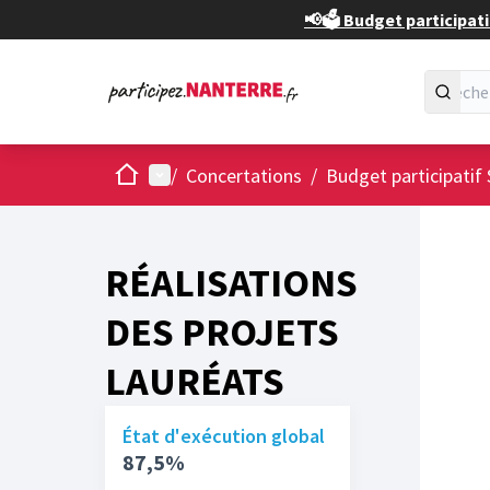
📢🗳️ Budget participati
Accueil
Menu principal
/
Concertations
/
Budget participatif 
RÉALISATIONS
DES PROJETS
LAURÉATS
État d'exécution global
87,5%