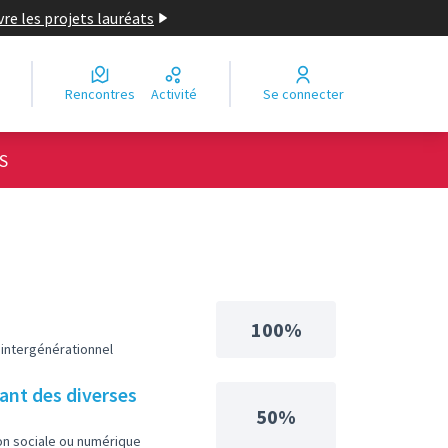
re les projets lauréats
Rencontres
Activité
Se connecter
S
100%
, intergénérationnel
tant des diverses
50%
on sociale ou numérique