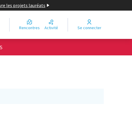
re les projets lauréats
Rencontres
Activité
Se connecter
S