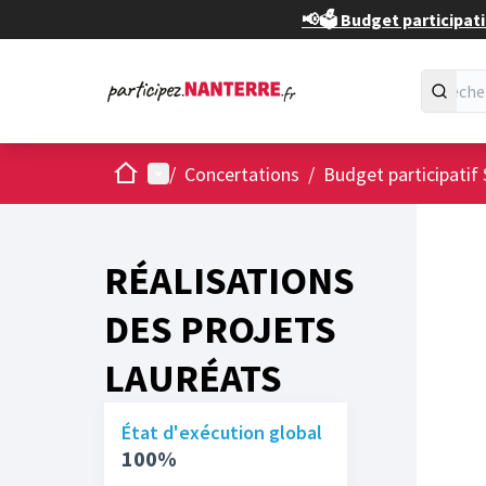
📢🗳️ Budget participati
Accueil
Menu principal
/
Concertations
/
Budget participatif 
RÉALISATIONS
DES PROJETS
LAURÉATS
État d'exécution global
100%