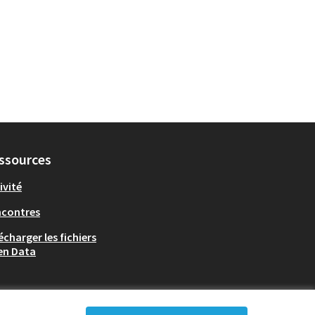
ssources
ivité
ncontres
écharger les fichiers
en Data