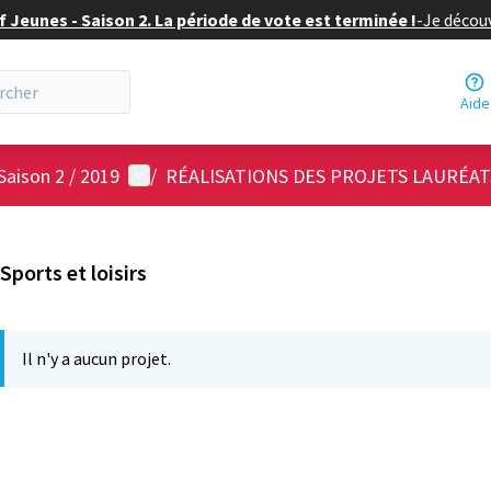
f Jeunes - Saison 2. La période de vote est terminée !
-
Je découv
Aide
Menu utilisateur
Saison 2 / 2019
/
RÉALISATIONS DES PROJETS LAURÉAT
Sports et loisirs
Il n'y a aucun projet.