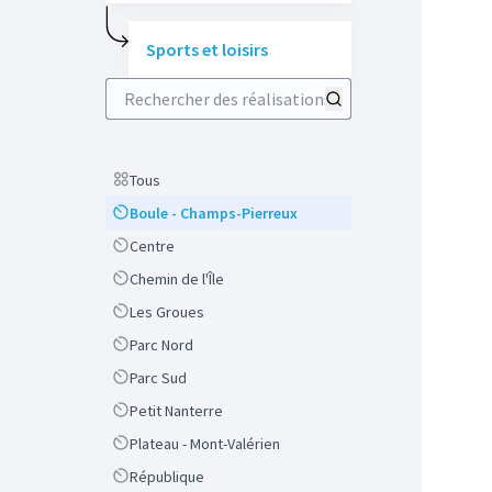
Sports et loisirs
Rechercher des réalisations
Scope
Tous
Scope
Boule - Champs-Pierreux
Scope
Centre
Scope
Chemin de l'Île
Scope
Les Groues
Scope
Parc Nord
Scope
Parc Sud
Scope
Petit Nanterre
Scope
Plateau - Mont-Valérien
Scope
République