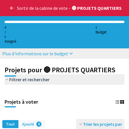
Sortir de la cabine de vote
-
🔵 PROJETS QUARTIERS
0
1
Budget
/
1
Assigné
Plus d'informations sur le budget
Projets pour 🔵 PROJETS QUARTIERS
Filtrer et rechercher
Projets à voter
Trier les projets par
Tout
Ajouté
0