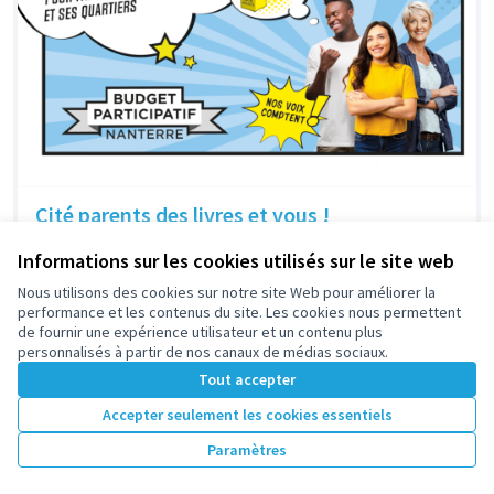
Cité parents des livres et vous !
L’objectif de ce projet est de sensibiliser les enfants de
Informations sur les cookies utilisés sur le site web
moins de 3 ans ne fréquentant pas de structure
collective,...
Nous utilisons des cookies sur notre site Web pour améliorer la
Education, enfance, jeunesse
performance et les contenus du site. Les cookies nous permettent
6 000 €
de fournir une expérience utilisateur et un contenu plus
personnalisés à partir de nos canaux de médias sociaux.
Tout accepter
Accepter seulement les cookies essentiels
Paramètres