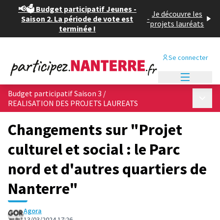
📢🗳️ Budget participatif Jeunes -
Je découvre les
Saison 2. La période de vote est
-
projets lauréats
terminée !
Se connecter
Menu princi
Budget participatif Saison 3
/
Menu p
REALISATION DES PROJETS LAUREATS
Changements sur "Projet
culturel et social : le Parc
nord et d'autres quartiers de
Nanterre"
Agora
13/03/2024 17:26