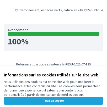
Environnement, espaces verts, nature en ville
République
Filtrer les résultats de la catégorie : Environnement, espaces vert
Filtrer les résul
Avancement
100%
Référence : participez.nanterre.fr-RESU-2022-07-129
Numéro de version 2
(sur 2)
voir les autres versions
Informations sur les cookies utilisés sur le site web
Nous utilisons des cookies sur notre site Web pour améliorer la
Conditions d'utilisation
performance et les contenus du site. Les cookies nous permettent
Paramètres des cookies
de fournir une expérience utilisateur et un contenu plus
participez.nanterre.fr sur X
participez.nanterre.fr sur Facebook
participez.nanterre.fr sur Instagram
participez.nanterre.fr sur YouTube
participez.nanterre.fr sur GitHub
personnalisés à partir de nos canaux de médias sociaux.
(Lien externe)
(Lien externe)
(Lien externe)
(Lien externe)
(Lien externe)
Tout accepter