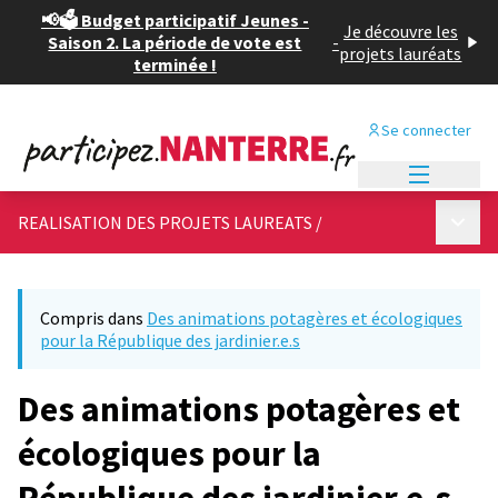
📢🗳️ Budget participatif Jeunes -
Je découvre les
Saison 2. La période de vote est
-
projets lauréats
terminée !
Se connecter
Menu princi
Menu p
REALISATION DES PROJETS LAUREATS
/
Compris dans
Des animations potagères et écologiques
pour la République des jardinier.e.s
Des animations potagères et
écologiques pour la