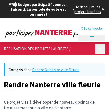
📢🗳️ Budget participatif Jeunes -
Je découvre les
Saison 2. La période de vote est
-
projets lauréats
terminée !
Se connecter
Menu princi
Menu p
REALISATION DES PROJETS LAUREATS
/
Compris dans
Rendre Nanterre ville fleuris
Rendre Nanterre ville fleurie
Ce projet vise à développer de nouveaux points de
fleurissement sur la ville de Nanterre.