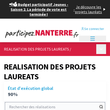
📢🗳️ Budget participatif Jeunes -
Je découvre les
Saison 2. La période de vote est
-
projets lauréats
terminée !
Se connecter
Menu princi
Menu p
REALISATION DES PROJETS LAUREATS
/
REALISATION DES PROJETS
LAUREATS
État d'exécution global
90%
Rechercher des réalisations