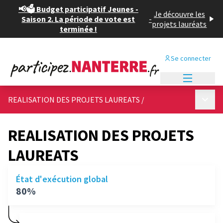
📢🗳️ Budget participatif Jeunes -
Je découvre les
Saison 2. La période de vote est
-
projets lauréats
terminée !
Se connecter
Menu princi
Menu p
REALISATION DES PROJETS LAUREATS
/
REALISATION DES PROJETS
LAUREATS
État d'exécution global
80%