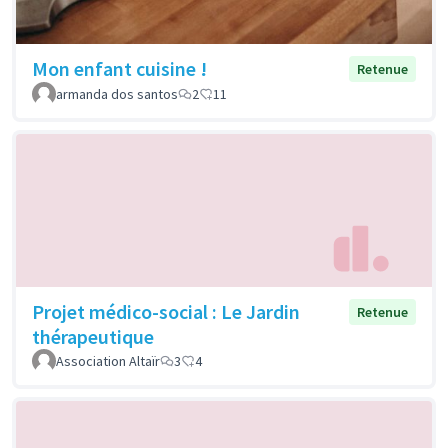
Mon enfant cuisine !
Retenue
armanda dos santos
2
11
Projet médico-social : Le Jardin
Retenue
thérapeutique
Association Altaïr
3
4