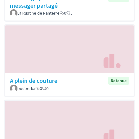
messager partagé
La Rustine de Nanterre
0
5
A plein de couture
Retenue
bouberka
0
0