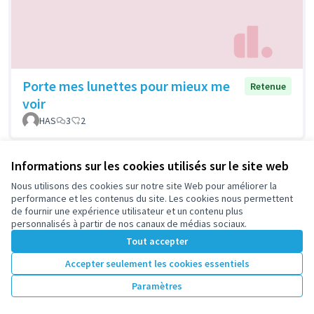
Porte mes lunettes pour mieux me
Retenue
voir
HAS
3
2
Informations sur les cookies utilisés sur le site web
Nous utilisons des cookies sur notre site Web pour améliorer la
performance et les contenus du site. Les cookies nous permettent
de fournir une expérience utilisateur et un contenu plus
personnalisés à partir de nos canaux de médias sociaux.
Tout accepter
Accepter seulement les cookies essentiels
Ralentisseurs sur la route au niveau
Retenue
Paramètres
de la sortie boulevard du Couchant
de la gare rer Nanterre ville