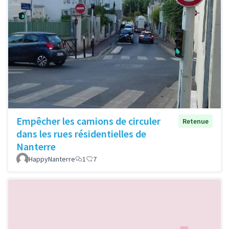
Empêcher les camions de circuler
Retenue
dans les rues résidentielles de
Nanterre
HappyNanterre
1
7