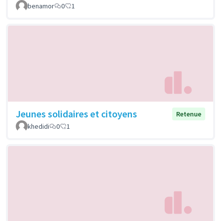
benamor
0
1
Jeunes solidaires et citoyens
Retenue
khedidi
0
1