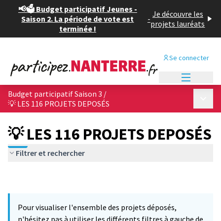
📢🗳️ Budget participatif Jeunes -
Je découvre les
Saison 2. La période de vote est
-
projets lauréats
terminée !
Se connecter
Menu princi
Budget participatif Saison 3
/
Menu p
💡 LES 116 PROJETS DEPOSÉS
💡 LES 116 PROJETS DEPOSÉS
Filtrer et rechercher
Pour visualiser l'ensemble des projets déposés,
n'hésitez pas à utiliser les différents filtres à gauche de